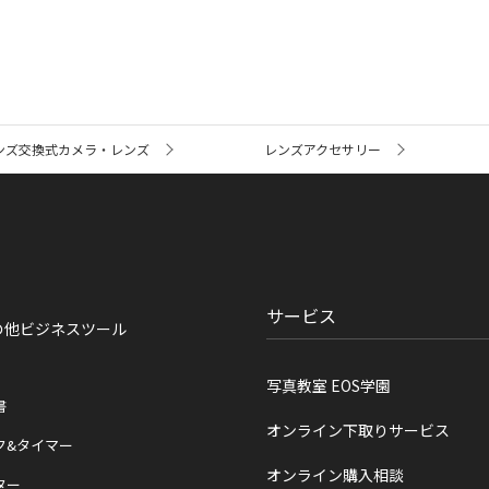
ンズ交換式カメラ・レンズ
レンズアクセサリー
サービス
の他ビジネスツール
写真教室 EOS学園
書
オンライン下取りサービス
ク&タイマー
オンライン購入相談
ター