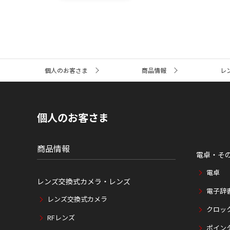
サ
個人のお客さま
商品情報
レ
イ
ト
内
の
現
個人のお客さま
在
位
置
商品情報
電卓・そ
電卓
レンズ交換式カメラ・レンズ
電子辞
レンズ交換式カメラ
クロッ
RFレンズ
ポイン