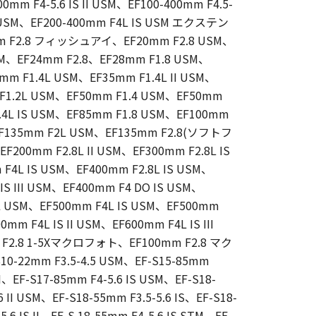
mm F4-5.6 IS II USM、EF100-400mm F4.5-
 II USM、EF200-400mm F4L IS USM エクステン
5mm F2.8 フィッシュアイ、EF20mm F2.8 USM、
USM、EF24mm F2.8、EF28mm F1.8 USM、
mm F1.4L USM、EF35mm F1.4L II USM、
F1.2L USM、EF50mm F1.4 USM、EF50mm
F1.4L IS USM、EF85mm F1.8 USM、EF100mm
EF135mm F2L USM、EF135mm F2.8(ソフトフ
0mm F2.8L II USM、EF300mm F2.8L IS
 F4L IS USM、EF400mm F2.8L IS USM、
 IS III USM、EF400mm F4 DO IS USM、
6L USM、EF500mm F4L IS USM、EF500mm
mm F4L IS II USM、EF600mm F4L IS III
m F2.8 1-5Xマクロフォト、EF100mm F2.8 マク
0-22mm F3.5-4.5 USM、EF-S15-85mm
SM、EF-S17-85mm F4-5.6 IS USM、EF-S18-
 II USM、EF-S18-55mm F3.5-5.6 IS、EF-S18-
.6 IS II、EF-S 18-55mm F4-5.6 IS STM、EF-