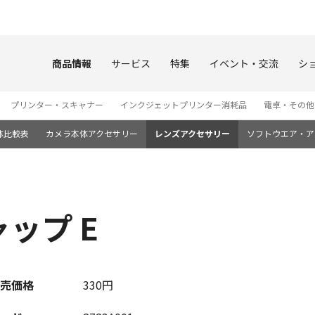
このページの本文へ
商品情報
サービス
特集
イベント・交流
シ
プリンター・スキャナー
インクジェットプリンター消耗品
電卓・その他
体比較表
カメラ本体アクセサリー
レンズアクセサリー
ソフトウエア・ア
ップ E
売価格
330円