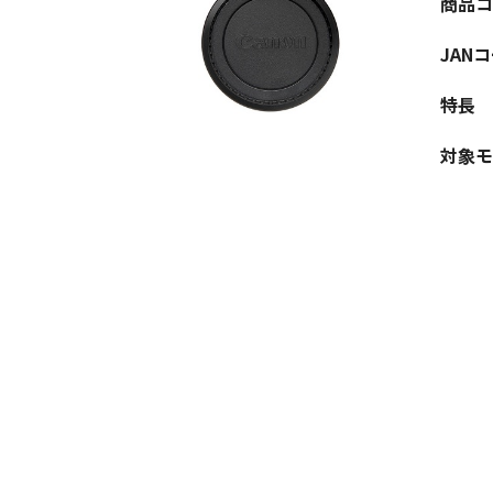
商品コ
JAN
特長
対象モ