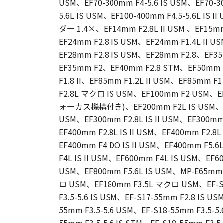
USM、EF70-300mm F4-5.6 IS USM、EF70-300
5.6L IS USM、EF100-400mm F4.5-5.6L IS
ダー 1.4×、EF14mm F2.8L II USM 、EF1
EF24mm F2.8 IS USM、EF24mm F1.4L II 
EF28mm F2.8 IS USM、EF28mm F2.8、EF35
EF35mm F2、EF40mm F2.8 STM、EF50mm 
F1.8 II、EF85mm F1.2L II USM、EF85mm 
F2.8L マクロ IS USM、EF100mm F2 USM、
ォーカス機構付き)、EF200mm F2L IS USM、EF20
USM、EF300mm F2.8L IS II USM、EF300mm
EF400mm F2.8L IS II USM、EF400mm F2.8L
EF400mm F4 DO IS II USM、EF400mm F5.
F4L IS II USM、EF600mm F4L IS USM、EF600
USM、EF800mm F5.6L IS USM、MP-E65m
ロ USM、EF180mm F3.5L マクロ USM、EF-S1
F3.5-5.6 IS USM、EF-S17-55mm F2.8 IS U
55mm F3.5-5.6 USM、EF-S18-55mm F3.5-5.6
55mm F3.5-5.6 IS STM、EF-S18-55mm F3.5-5