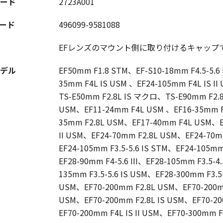
ード
2723A001
コード
496099-9581088
EFレンズのマウント側に取り付けるキャップ
デル
EF50mm F1.8 STM、EF-S10-18mm F4.5-5.6 
35mm F4L IS USM 、EF24-105mm F4L IS I
TS-E50mm F2.8L IS マクロ、TS-E90mm F
USM、EF11-24mm F4L USM 、EF16-35mm F2
35mm F2.8L USM、EF17-40mm F4L USM、EF
II USM、EF24-70mm F2.8L USM、EF24-70m
EF24-105mm F3.5-5.6 IS STM、EF24-105m
EF28-90mm F4-5.6 III、EF28-105mm F3.5-4
135mm F3.5-5.6 IS USM、EF28-300mm F3.5-
USM、EF70-200mm F2.8L USM、EF70-200mm F
USM、EF70-200mm F2.8L IS USM、EF70-2
EF70-200mm F4L IS II USM、EF70-300mm F4