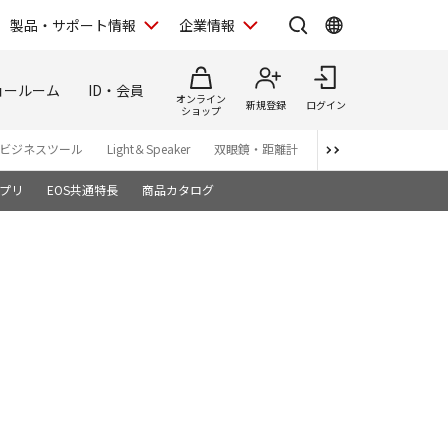
製品・サポート情報
企業情報
ョールーム
ID・会員
オンライン
新規登録
ログイン
ショップ
ビジネスツール
Light＆Speaker
双眼鏡・距離計
写真集
アプリ・ソ
プリ
EOS共通特長
商品カタログ