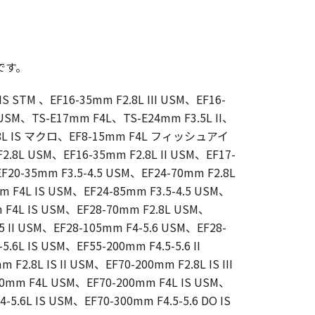
です。
IS STM 、EF16-35mm F2.8L III USM、EF16-
I USM、TS-E17mm F4L、TS-E24mm F3.5L II、
2.8L IS マクロ、EF8-15mm F4L フィッシュアイ
.8L USM、EF16-35mm F2.8L II USM、EF17-
20-35mm F3.5-4.5 USM、EF24-70mm F2.8L
m F4L IS USM、EF24-85mm F3.5-4.5 USM、
m F4L IS USM、EF28-70mm F2.8L USM、
.5 II USM、EF28-105mm F4-5.6 USM、EF28-
5.6L IS USM、EF55-200mm F4.5-5.6 II
2.8L IS II USM、EF70-200mm F2.8L IS III
00mm F4L USM、EF70-200mm F4L IS USM、
-5.6L IS USM、EF70-300mm F4.5-5.6 DO IS