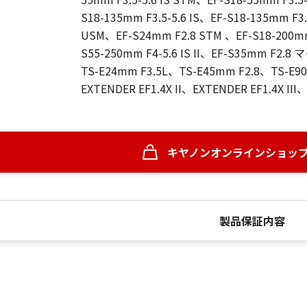
S18-135mm F3.5-5.6 IS、EF-S18-135mm F3.
USM、EF-S24mm F2.8 STM 、EF-S18-200mm 
S55-250mm F4-5.6 IS II、EF-S35mm F2.
TS-E24mm F3.5L、TS-E45mm F2.8、TS-E9
EXTENDER EF1.4X II、EXTENDER EF1.4X III
キヤノンオンラインショッ
製品保証内容