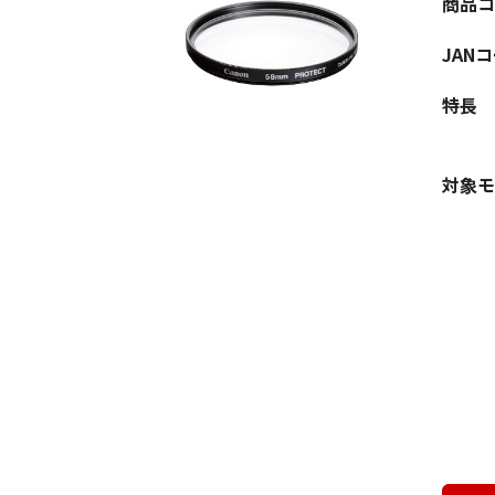
商品コ
JAN
特長
対象モ