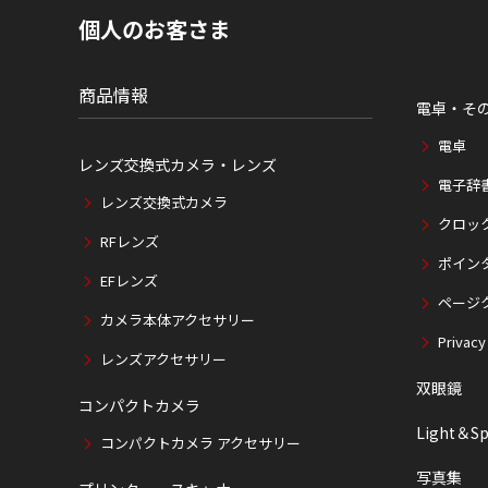
現
個人のお客さま
在
位
置
商品情報
電卓・そ
電卓
レンズ交換式カメラ・レンズ
電子辞
レンズ交換式カメラ
クロッ
RFレンズ
ポイン
EFレンズ
ページ
カメラ本体アクセサリー
Privacy
レンズアクセサリー
双眼鏡
コンパクトカメラ
Light＆Sp
コンパクトカメラ アクセサリー
写真集