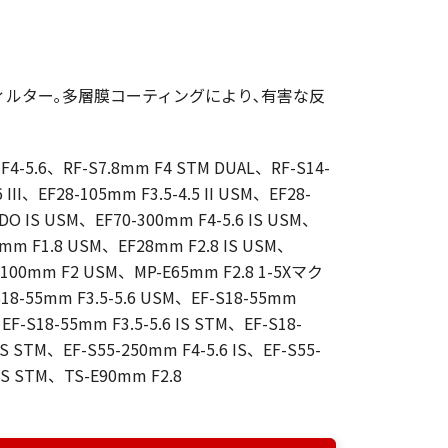
ルター｡多層膜コーティングにより､有害な反
 F4-5.6、RF-S7.8mm F4 STM DUAL、RF-S14-
 III、EF28-105mm F3.5-4.5 II USM、EF28-
 DO IS USM、EF70-300mm F4-5.6 IS USM、
mm F1.8 USM、EF28mm F2.8 IS USM、
F100mm F2 USM、MP-E65mm F2.8 1-5Xマク
-55mm F3.5-5.6 USM、EF-S18-55mm
、EF-S18-55mm F3.5-5.6 IS STM、EF-S18-
 IS STM、EF-S55-250mm F4-5.6 IS、EF-S55-
 IS STM、TS-E90mm F2.8