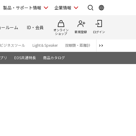
製品・サポート情報
企業情報
ョールーム
ID・会員
オンライン
新規登録
ログイン
ショップ
ビジネスツール
Light＆Speaker
双眼鏡・距離計
写真集
アプリ・ソ
プリ
EOS共通特長
商品カタログ