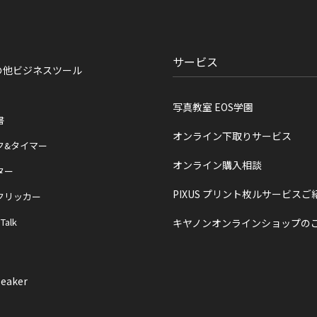
サービス
の他ビジネスツール
写真教室 EOS学園
書
オンライン下取りサービス
ク&タイマー
オンライン購入相談
ター
PIXUS プリント枚ルサービスご
クリッカー
 Talk
キヤノンオンラインショップの
eaker