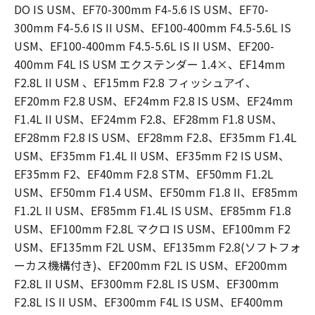
DO IS USM、EF70-300mm F4-5.6 IS USM、EF70-
300mm F4-5.6 IS II USM、EF100-400mm F4.5-5.6L IS
USM、EF100-400mm F4.5-5.6L IS II USM、EF200-
400mm F4L IS USM エクステンダー 1.4×、EF14mm
F2.8L II USM 、EF15mm F2.8 フィッシュアイ、
EF20mm F2.8 USM、EF24mm F2.8 IS USM、EF24mm
F1.4L II USM、EF24mm F2.8、EF28mm F1.8 USM、
EF28mm F2.8 IS USM、EF28mm F2.8、EF35mm F1.4L
USM、EF35mm F1.4L II USM、EF35mm F2 IS USM、
EF35mm F2、EF40mm F2.8 STM、EF50mm F1.2L
USM、EF50mm F1.4 USM、EF50mm F1.8 II、EF85mm
F1.2L II USM、EF85mm F1.4L IS USM、EF85mm F1.8
USM、EF100mm F2.8L マクロ IS USM、EF100mm F2
USM、EF135mm F2L USM、EF135mm F2.8(ソフトフォ
ーカス機構付き)、EF200mm F2L IS USM、EF200mm
F2.8L II USM、EF300mm F2.8L IS USM、EF300mm
F2.8L IS II USM、EF300mm F4L IS USM、EF400mm