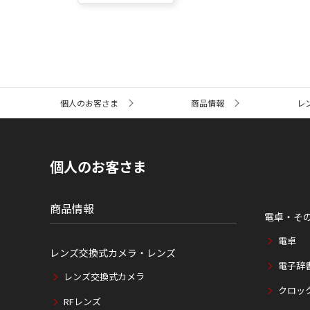
サ
個人のお客さま
商品情報
レ
イ
ト
内
の
現
個人のお客さま
在
位
置
商品情報
電卓・そ
電卓
レンズ交換式カメラ・レンズ
電子辞
レンズ交換式カメラ
クロッ
RFレンズ