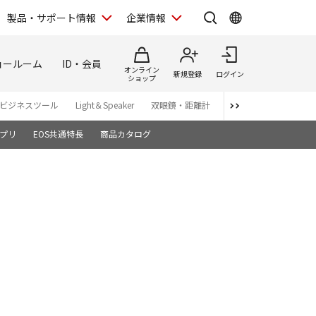
製品・サポート情報
企業情報
ョールーム
ID・会員
オンライン
新規登録
ログイン
ショップ
ビジネスツール
Light＆Speaker
双眼鏡・距離計
写真集
アプリ・ソ
プリ
EOS共通特長
商品カタログ