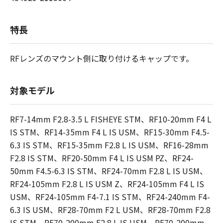
特長
RFレンズのマウント側に取り付けるキャップです。
対象モデル
RF7-14mm F2.8-3.5 L FISHEYE STM、RF10-20mm F4 L
IS STM、RF14-35mm F4 L IS USM、RF15-30mm F4.5-
6.3 IS STM、RF15-35mm F2.8 L IS USM、RF16-28mm
F2.8 IS STM、RF20-50mm F4 L IS USM PZ、RF24-
50mm F4.5-6.3 IS STM、RF24-70mm F2.8 L IS USM、
RF24-105mm F2.8 L IS USM Z、RF24-105mm F4 L IS
USM、RF24-105mm F4-7.1 IS STM、RF24-240mm F4-
6.3 IS USM、RF28-70mm F2 L USM、RF28-70mm F2.8
IS STM、RF70-200mm F2.8 L IS USM、RF70-200mm