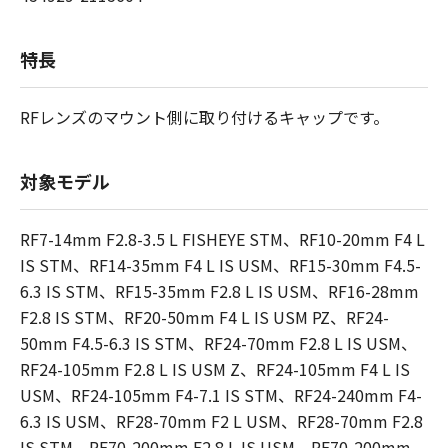
特長
RFレンズのマウント側に取り付けるキャップです。
対象モデル
RF7-14mm F2.8-3.5 L FISHEYE STM、RF10-20mm F4 L
IS STM、RF14-35mm F4 L IS USM、RF15-30mm F4.5-
6.3 IS STM、RF15-35mm F2.8 L IS USM、RF16-28mm
F2.8 IS STM、RF20-50mm F4 L IS USM PZ、RF24-
50mm F4.5-6.3 IS STM、RF24-70mm F2.8 L IS USM、
RF24-105mm F2.8 L IS USM Z、RF24-105mm F4 L IS
USM、RF24-105mm F4-7.1 IS STM、RF24-240mm F4-
6.3 IS USM、RF28-70mm F2 L USM、RF28-70mm F2.8
IS STM、RF70-200mm F2.8 L IS USM、RF70-200mm