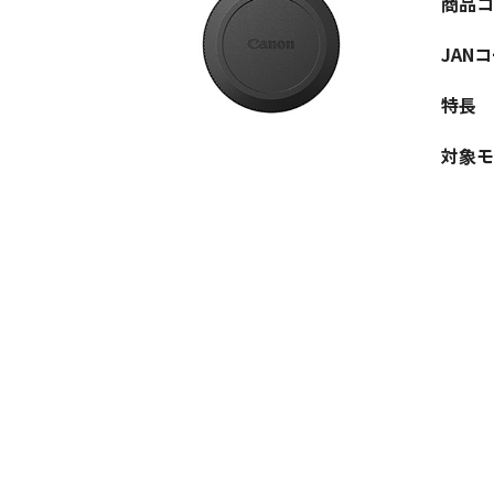
商品コ
JAN
特長
対象モ