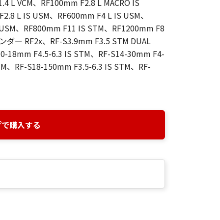
4 L VCM、RF100mm F2.8 L MACRO IS
2.8 L IS USM、RF600mm F4 L IS USM、
S USM、RF800mm F11 IS STM、RF1200mm F8
 RF2x、RF-S3.9mm F3.5 STM DUAL
-18mm F4.5-6.3 IS STM、RF-S14-30mm F4-
STM、RF-S18-150mm F3.5-6.3 IS STM、RF-
プで購入する