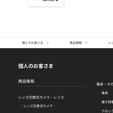
サ
個人のお客さま
商品情報
レ
イ
ト
内
の
現
個人のお客さま
在
位
置
商品情報
電卓・そ
電卓
レンズ交換式カメラ・レンズ
電子辞
レンズ交換式カメラ
クロッ