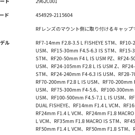
ード
2962C001
コード
454929-2115604
RFレンズのマウント側に取り付けるキャップ
デル
RF7-14mm F2.8-3.5 L FISHEYE STM、RF10-
USM、RF15-30mm F4.5-6.3 IS STM、RF15-3
STM、RF20-50mm F4 L IS USM PZ、RF24-50m
USM、RF24-105mm F2.8 L IS USM Z、RF24-
STM、RF24-240mm F4-6.3 IS USM、RF28-7
RF70-200mm F2.8 L IS USM、RF70-200mm F
USM、RF75-300mm F4-5.6、RF100-300mm F2
USM、RF100-500mm F4.5-7.1 L IS USM、RF
DUAL FISHEYE、RF14mm F1.4 L VCM、RF1
RF24mm F1.4 L VCM、RF24mm F1.8 MACRO
L VCM、RF35mm F1.8 MACRO IS STM、RF4
RF50mm F1.4 L VCM、RF50mm F1.8 STM、R