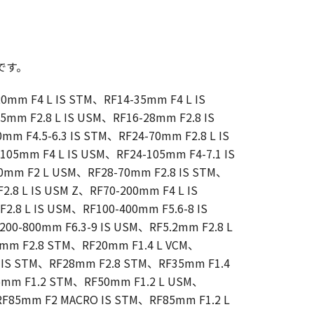
です。
20mm F4 L IS STM、RF14-35mm F4 L IS
5mm F2.8 L IS USM、RF16-28mm F2.8 IS
m F4.5-6.3 IS STM、RF24-70mm F2.8 L IS
105mm F4 L IS USM、RF24-105mm F4-7.1 IS
0mm F2 L USM、RF28-70mm F2.8 IS STM、
2.8 L IS USM Z、RF70-200mm F4 L IS
.8 L IS USM、RF100-400mm F5.6-8 IS
200-800mm F6.3-9 IS USM、RF5.2mm F2.8 L
6mm F2.8 STM、RF20mm F1.4 L VCM、
 IS STM、RF28mm F2.8 STM、RF35mm F1.4
5mm F1.2 STM、RF50mm F1.2 L USM、
F85mm F2 MACRO IS STM、RF85mm F1.2 L