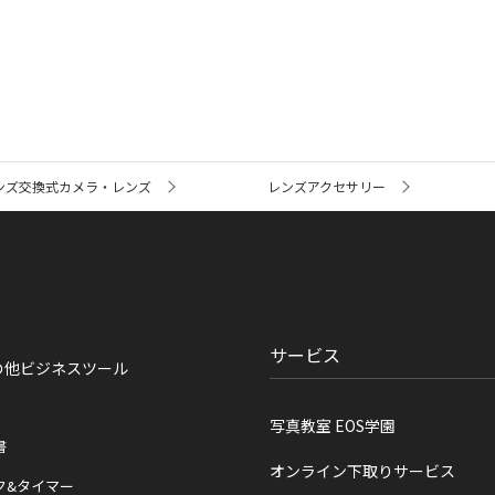
ンズ交換式カメラ・レンズ
レンズアクセサリー
サービス
の他ビジネスツール
写真教室 EOS学園
書
オンライン下取りサービス
ク&タイマー