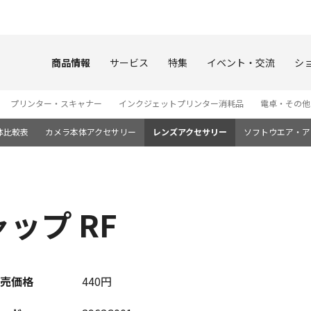
このページの本文へ
商品情報
サービス
特集
イベント・交流
シ
プリンター・スキャナー
インクジェットプリンター消耗品
電卓・その他
体比較表
カメラ本体アクセサリー
レンズアクセサリー
ソフトウエア・ア
ップ RF
売価格
440円