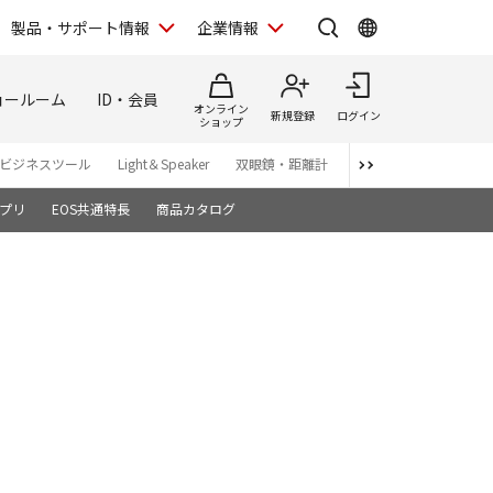
製品・サポート情報
企業情報
ョールーム
ID・会員
オンライン
新規登録
ログイン
ショップ
ビジネスツール
Light＆Speaker
双眼鏡・距離計
写真集
アプリ・ソ
プリ
EOS共通特長
商品カタログ