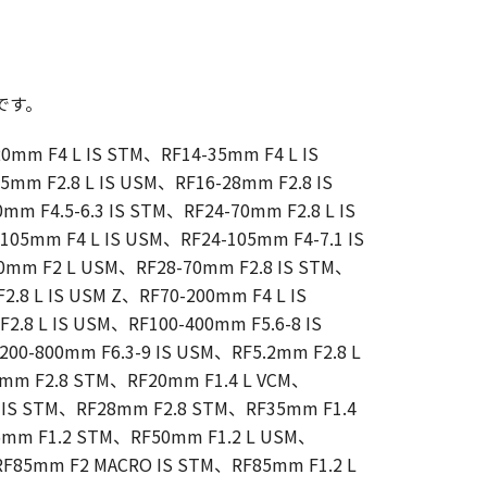
です。
20mm F4 L IS STM、RF14-35mm F4 L IS
5mm F2.8 L IS USM、RF16-28mm F2.8 IS
m F4.5-6.3 IS STM、RF24-70mm F2.8 L IS
105mm F4 L IS USM、RF24-105mm F4-7.1 IS
0mm F2 L USM、RF28-70mm F2.8 IS STM、
2.8 L IS USM Z、RF70-200mm F4 L IS
.8 L IS USM、RF100-400mm F5.6-8 IS
200-800mm F6.3-9 IS USM、RF5.2mm F2.8 L
6mm F2.8 STM、RF20mm F1.4 L VCM、
 IS STM、RF28mm F2.8 STM、RF35mm F1.4
5mm F1.2 STM、RF50mm F1.2 L USM、
F85mm F2 MACRO IS STM、RF85mm F1.2 L