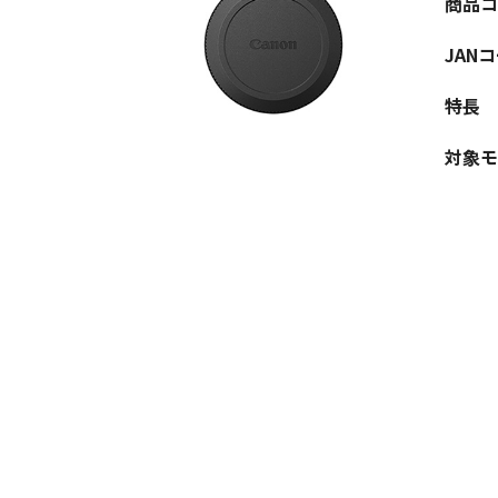
商品コ
JAN
特長
対象モ