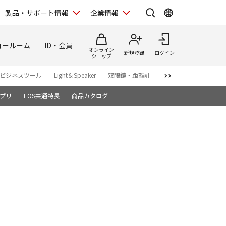
製品・サポート情報
企業情報
ョールーム
ID・会員
オンライン
新規登録
ログイン
ショップ
ビジネスツール
Light＆Speaker
双眼鏡・距離計
写真集
アプリ・ソ
プリ
EOS共通特長
商品カタログ