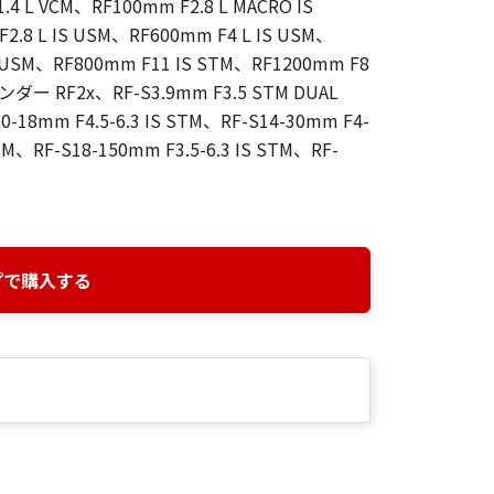
4 L VCM、RF100mm F2.8 L MACRO IS
2.8 L IS USM、RF600mm F4 L IS USM、
S USM、RF800mm F11 IS STM、RF1200mm F8
 RF2x、RF-S3.9mm F3.5 STM DUAL
-18mm F4.5-6.3 IS STM、RF-S14-30mm F4-
STM、RF-S18-150mm F3.5-6.3 IS STM、RF-
プで購入する