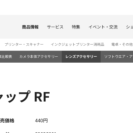
このページの本文へ
商品情報
サービス
特集
イベント・交流
シ
プリンター・スキャナー
インクジェットプリンター消耗品
電卓・その他
体比較表
カメラ本体アクセサリー
レンズアクセサリー
ソフトウエア・ア
ップ RF
売価格
440円