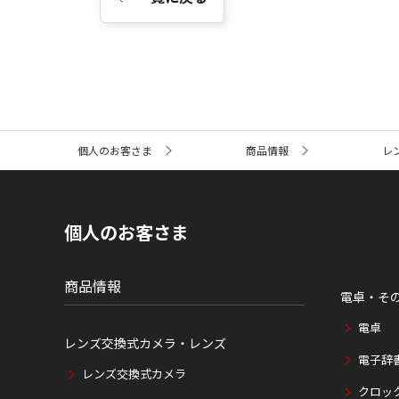
サ
個人のお客さま
商品情報
レ
イ
ト
内
の
現
個人のお客さま
在
位
置
商品情報
電卓・そ
電卓
レンズ交換式カメラ・レンズ
電子辞
レンズ交換式カメラ
クロッ