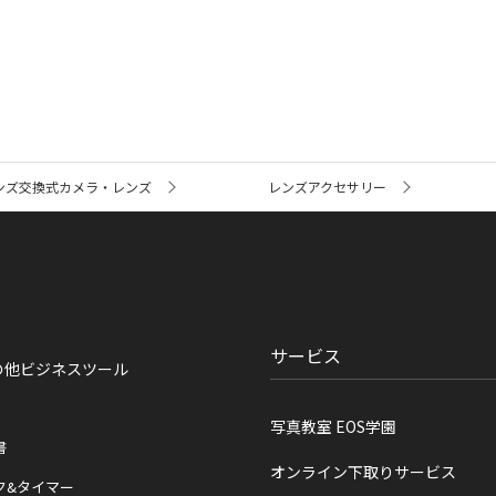
ンズ交換式カメラ・レンズ
レンズアクセサリー
サービス
の他ビジネスツール
写真教室 EOS学園
書
オンライン下取りサービス
ク&タイマー