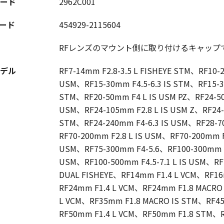
ード
2962C001
コード
454929-2115604
RFレンズのマウント側に取り付けるキャップ
デル
RF7-14mm F2.8-3.5 L FISHEYE STM、RF10-
USM、RF15-30mm F4.5-6.3 IS STM、RF15-3
STM、RF20-50mm F4 L IS USM PZ、RF24-50m
USM、RF24-105mm F2.8 L IS USM Z、RF24-
STM、RF24-240mm F4-6.3 IS USM、RF28-7
RF70-200mm F2.8 L IS USM、RF70-200mm F
USM、RF75-300mm F4-5.6、RF100-300mm F2
USM、RF100-500mm F4.5-7.1 L IS USM、RF
DUAL FISHEYE、RF14mm F1.4 L VCM、RF1
RF24mm F1.4 L VCM、RF24mm F1.8 MACRO
L VCM、RF35mm F1.8 MACRO IS STM、RF4
RF50mm F1.4 L VCM、RF50mm F1.8 STM、R