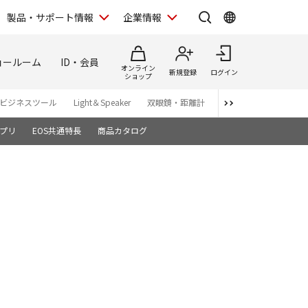
製品・サポート情報
企業情報
ョールーム
ID・会員
オンライン
新規登録
ログイン
ショップ
ビジネスツール
Light＆Speaker
双眼鏡・距離計
写真集
アプリ・ソ
プリ
EOS共通特長
商品カタログ