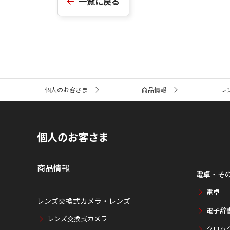
一覧に戻る
サ
個人のお客さま
商品情報
レ
イ
ト
内
の
現
個人のお客さま
在
位
置
商品情報
電卓・そ
電卓
レンズ交換式カメラ・レンズ
電子辞
レンズ交換式カメラ
クロッ