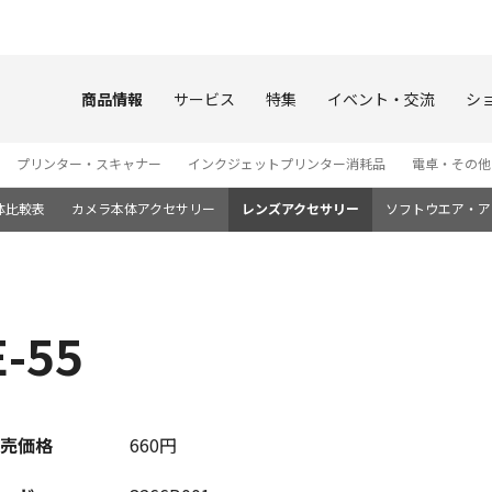
このページの本文へ
商品情報
サービス
特集
イベント・交流
シ
プリンター・スキャナー
インクジェットプリンター消耗品
電卓・その他
体比較表
カメラ本体アクセサリー
レンズアクセサリー
ソフトウエア・ア
-55
売価格
660円