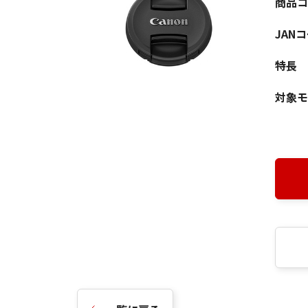
商品コ
JAN
特長
対象モ