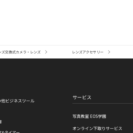
ンズ交換式カメラ・レンズ
レンズアクセサリー
サービス
の他ビジネスツール
写真教室 EOS学園
書
オンライン下取りサービス
ク&タイマー