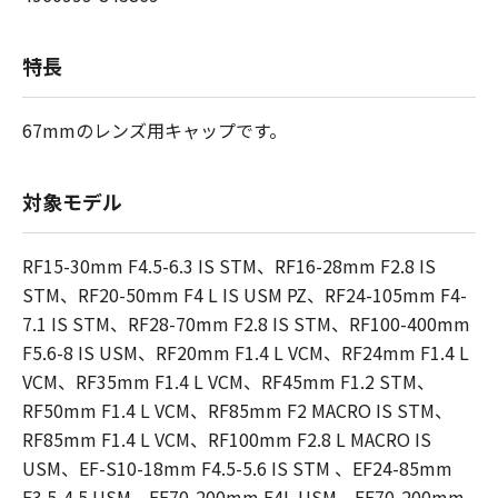
特長
67mmのレンズ用キャップです。
対象モデル
RF15-30mm F4.5-6.3 IS STM、RF16-28mm F2.8 IS
STM、RF20-50mm F4 L IS USM PZ、RF24-105mm F4-
7.1 IS STM、RF28-70mm F2.8 IS STM、RF100-400mm
F5.6-8 IS USM、RF20mm F1.4 L VCM、RF24mm F1.4 L
VCM、RF35mm F1.4 L VCM、RF45mm F1.2 STM、
RF50mm F1.4 L VCM、RF85mm F2 MACRO IS STM、
RF85mm F1.4 L VCM、RF100mm F2.8 L MACRO IS
USM、EF-S10-18mm F4.5-5.6 IS STM 、EF24-85mm
F3.5-4.5 USM、EF70-200mm F4L USM、EF70-200mm