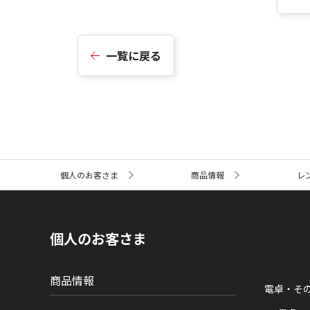
一覧に戻る
サ
個人のお客さま
商品情報
レ
イ
ト
内
の
現
個人のお客さま
在
位
置
商品情報
電卓・そ