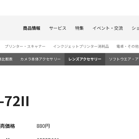
このページの本文へ
商品情報
サービス
特集
イベント・交流
シ
プリンター・スキャナー
インクジェットプリンター消耗品
電卓・その他
体比較表
カメラ本体アクセサリー
レンズアクセサリー
ソフトウエア・ア
2II
売価格
880円