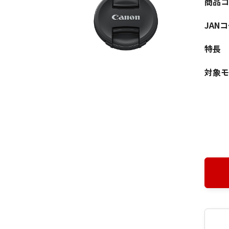
商品コ
JAN
特長
対象モ