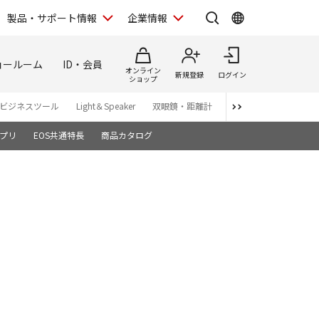
製品・サポート情報
企業情報
ョールーム
ID・会員
オンライン
新規登録
ログイン
ショップ
ビジネスツール
Light＆Speaker
双眼鏡・距離計
写真集
アプリ・ソ
プリ
EOS共通特長
商品カタログ