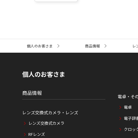
サ
個人のお客さま
商品情報
レ
イ
ト
内
の
現
個人のお客さま
在
位
置
商品情報
電卓・そ
電卓
レンズ交換式カメラ・レンズ
電子辞
レンズ交換式カメラ
クロッ
RFレンズ