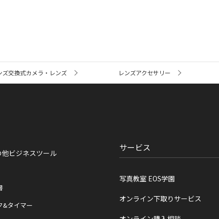
ンズ交換式カメラ・レンズ
レンズアクセサリー
サービス
の他ビジネスツール
写真教室 EOS学園
書
オンライン下取りサービス
ク&タイマー
オンライン購入相談