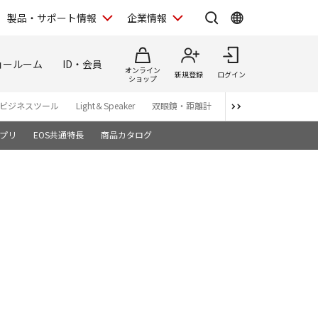
製品・サポート情報
企業情報
ョールーム
ID・会員
オンライン
新規登録
ログイン
ショップ
ビジネスツール
Light＆Speaker
双眼鏡・距離計
写真集
アプリ・ソ
プリ
EOS共通特長
商品カタログ