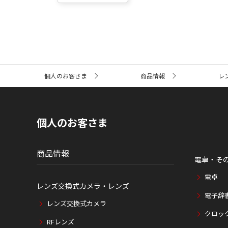
サ
個人のお客さま
商品情報
レ
イ
ト
内
の
現
個人のお客さま
在
位
置
商品情報
電卓・そ
電卓
レンズ交換式カメラ・レンズ
電子辞
レンズ交換式カメラ
クロッ
RFレンズ