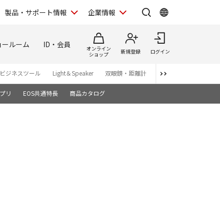
製品・サポート情報
企業情報
ョールーム
ID・会員
オンライン
新規登録
ログイン
ショップ
ビジネスツール
Light＆Speaker
双眼鏡・距離計
写真集
アプリ・ソ
プリ
EOS共通特長
商品カタログ