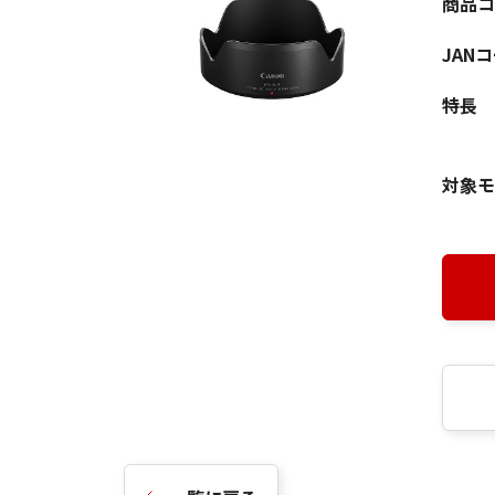
商品コ
JAN
特長
対象モ