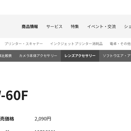
このページの本文へ
商品情報
サービス
特集
イベント・交流
シ
プリンター・スキャナー
インクジェットプリンター消耗品
電卓・その他
体比較表
カメラ本体アクセサリー
レンズアクセサリー
ソフトウエア・ア
60F
売価格
2,090円