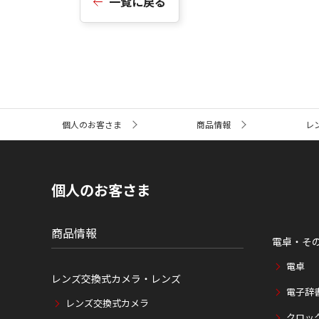
一覧に戻る
サ
個人のお客さま
商品情報
レ
イ
ト
内
の
現
個人のお客さま
在
位
置
商品情報
電卓・そ
電卓
レンズ交換式カメラ・レンズ
電子辞
レンズ交換式カメラ
クロッ