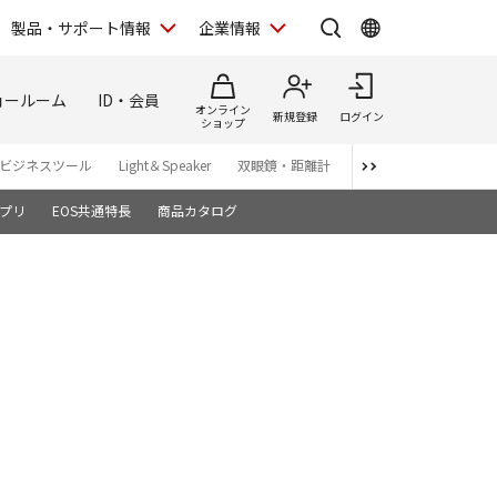
製品・サポート情報
企業情報
ョールーム
ID・会員
オンライン
新規登録
ログイン
ショップ
ビジネスツール
Light＆Speaker
双眼鏡・距離計
写真集
アプリ・ソ
プリ
EOS共通特長
商品カタログ