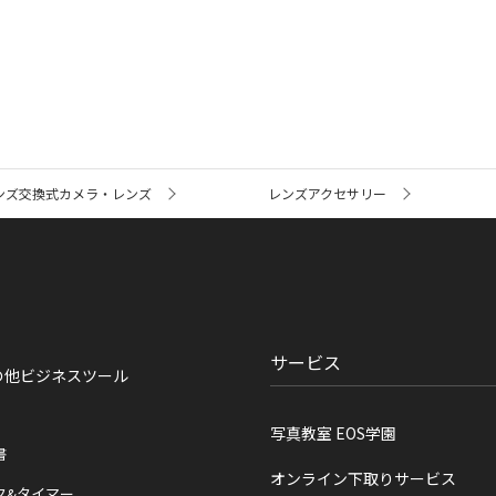
ンズ交換式カメラ・レンズ
レンズアクセサリー
サービス
の他ビジネスツール
写真教室 EOS学園
書
オンライン下取りサービス
ク&タイマー