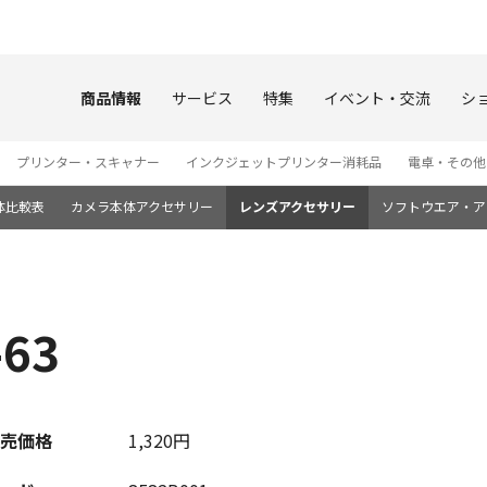
このページの本文へ
商品情報
サービス
特集
イベント・交流
シ
プリンター・スキャナー
インクジェットプリンター消耗品
電卓・その他
体比較表
カメラ本体アクセサリー
レンズアクセサリー
ソフトウエア・ア
63
売価格
1,320円