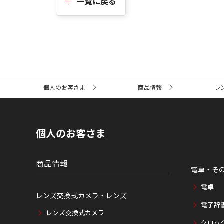
一覧に戻る
サ
個人のお客さま
商品情報
レ
イ
ト
内
の
現
個人のお客さま
在
位
置
商品情報
電卓・そ
電卓
レンズ交換式カメラ・レンズ
電子辞
レンズ交換式カメラ
クロッ