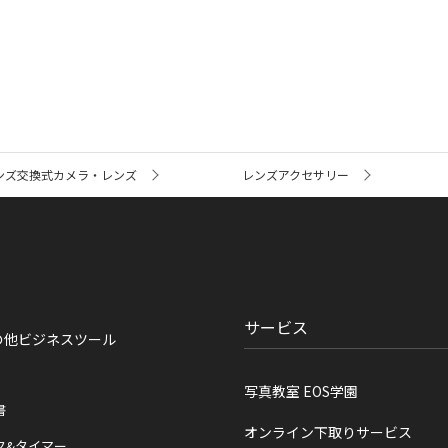
ンズ交換式カメラ・レンズ
レンズアクセサリー
サービス
の他ビジネスツール
写真教室 EOS学園
書
オンライン下取りサービス
ク&タイマー