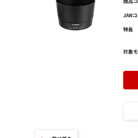
商品コ
JAN
特長
対象モ