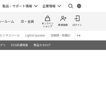
製品・サポート情報
企業情報
ョールーム
ID・会員
オンライン
新規登録
ログイン
ショップ
ビジネスツール
Light＆Speaker
双眼鏡・距離計
写真集
アプリ・ソ
プリ
EOS共通特長
商品カタログ