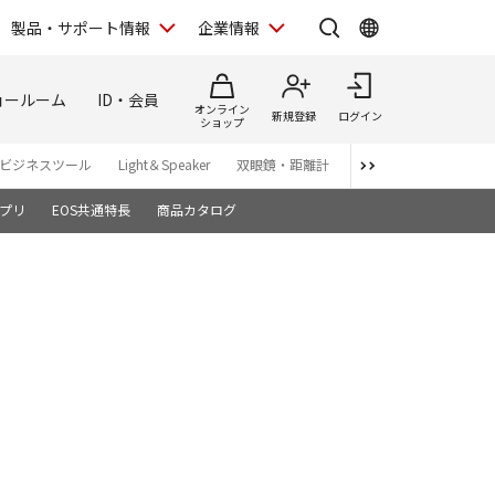
製品・サポート情報
企業情報
ョールーム
ID・会員
オンライン
新規登録
ログイン
ショップ
ビジネスツール
Light＆Speaker
双眼鏡・距離計
写真集
アプリ・ソ
プリ
EOS共通特長
商品カタログ