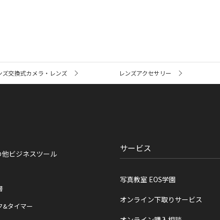
ンズ交換式カメラ・レンズ
レンズアクセサリー
サービス
の他ビジネスツール
写真教室 EOS学園
書
オンライン下取りサービス
ク&タイマー
オンライン購入相談