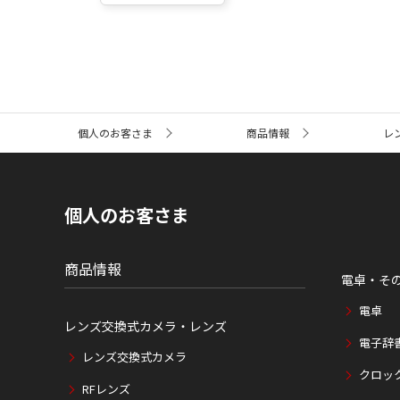
サ
個人のお客さま
商品情報
レ
イ
ト
内
の
現
個人のお客さま
在
位
置
商品情報
電卓・そ
電卓
レンズ交換式カメラ・レンズ
電子辞
レンズ交換式カメラ
クロッ
RFレンズ