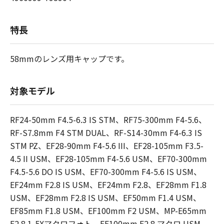
特長
58mmのレンズ用キャップです。
対象モデル
RF24-50mm F4.5-6.3 IS STM、RF75-300mm F4-5.6、
RF-S7.8mm F4 STM DUAL、RF-S14-30mm F4-6.3 IS
STM PZ、EF28-90mm F4-5.6 III、EF28-105mm F3.5-
4.5 II USM、EF28-105mm F4-5.6 USM、EF70-300mm
F4.5-5.6 DO IS USM、EF70-300mm F4-5.6 IS USM、
EF24mm F2.8 IS USM、EF24mm F2.8、EF28mm F1.8
USM、EF28mm F2.8 IS USM、EF50mm F1.4 USM、
EF85mm F1.8 USM、EF100mm F2 USM、MP-E65mm
F2.8 1-5Xマクロフォト、EF100mm F2.8 マクロ USM、