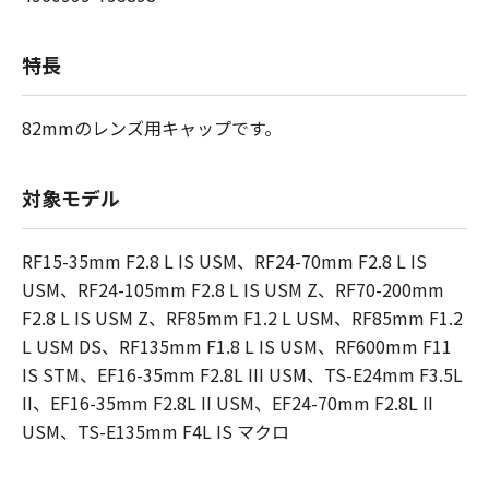
特長
82mmのレンズ用キャップです。
対象モデル
RF15-35mm F2.8 L IS USM、RF24-70mm F2.8 L IS
USM、RF24-105mm F2.8 L IS USM Z、RF70-200mm
F2.8 L IS USM Z、RF85mm F1.2 L USM、RF85mm F1.2
L USM DS、RF135mm F1.8 L IS USM、RF600mm F11
IS STM、EF16-35mm F2.8L III USM、TS-E24mm F3.5L
II、EF16-35mm F2.8L II USM、EF24-70mm F2.8L II
USM、TS-E135mm F4L IS マクロ