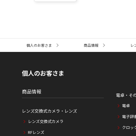
サ
個人のお客さま
商品情報
レ
イ
ト
内
の
現
個人のお客さま
在
位
置
商品情報
電卓・そ
電卓
レンズ交換式カメラ・レンズ
電子辞
レンズ交換式カメラ
クロッ
RFレンズ