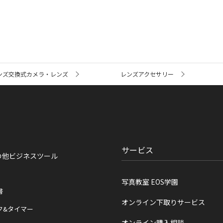
ンズ交換式カメラ・レンズ
レンズアクセサリー
サービス
の他ビジネスツール
写真教室 EOS学園
書
オンライン下取りサービス
ク&タイマー
オンライン購入相談