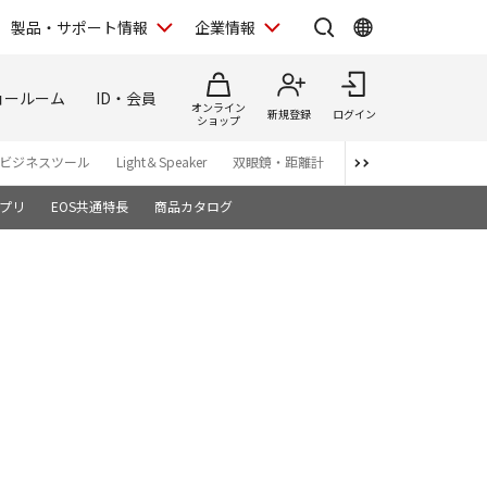
製品・サポート情報
企業情報
ョールーム
ID・会員
オンライン
新規登録
ログイン
ショップ
ビジネスツール
Light＆Speaker
双眼鏡・距離計
写真集
アプリ・ソ
プリ
EOS共通特長
商品カタログ