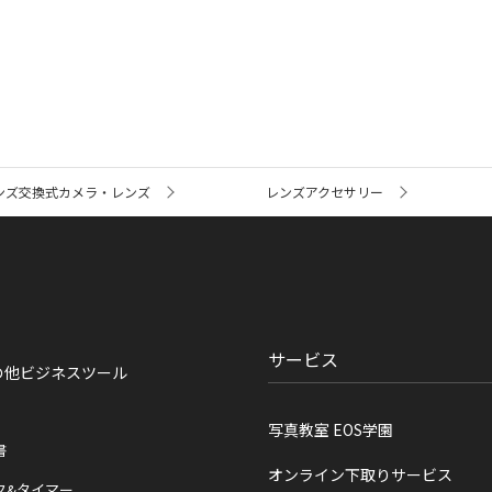
ンズ交換式カメラ・レンズ
レンズアクセサリー
サービス
の他ビジネスツール
写真教室 EOS学園
書
オンライン下取りサービス
ク&タイマー