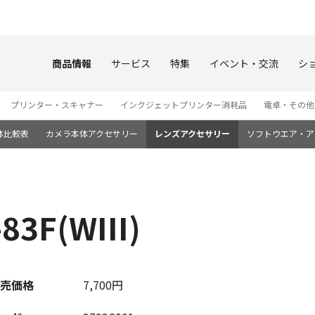
このページの本文へ
商品情報
サービス
特集
イベント・交流
シ
プリンター・スキャナー
インクジェットプリンター消耗品
電卓・その他
体比較表
カメラ本体アクセサリー
レンズアクセサリー
ソフトウエア・ア
3F(WIII)
売価格
7,700円