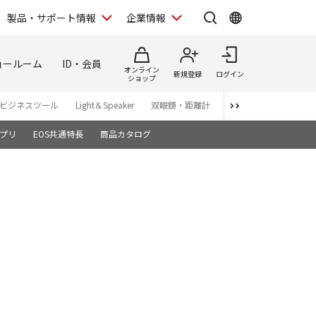
製品・サポート情報
企業情報
ョールーム
ID・会員
オンライン
新規登録
ログイン
ショップ
ビジネスツール
Light＆Speaker
双眼鏡・距離計
写真集
アプリ・ソ
プリ
EOS共通特長
商品カタログ