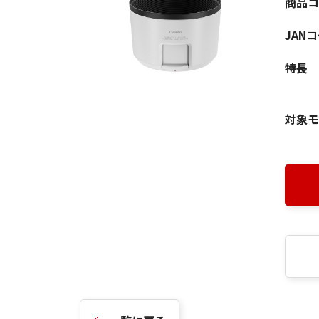
商品コ
JAN
特長
対象モ