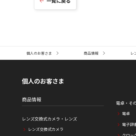
一覧に戻る
サ
個人のお客さま
商品情報
レ
イ
ト
内
の
現
個人のお客さま
在
位
置
商品情報
電卓・そ
電卓
レンズ交換式カメラ・レンズ
電子辞
レンズ交換式カメラ
クロッ