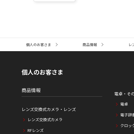
サ
個人のお客さま
商品情報
レ
イ
ト
内
の
現
個人のお客さま
在
位
置
商品情報
電卓・そ
電卓
レンズ交換式カメラ・レンズ
電子辞
レンズ交換式カメラ
クロッ
RFレンズ