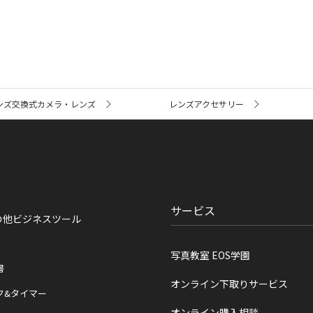
ンズ交換式カメラ・レンズ
レンズアクセサリー
サービス
の他ビジネスツール
写真教室 EOS学園
書
オンライン下取りサービス
ク&タイマー
オンライン購入相談