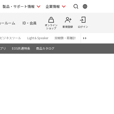
製品・サポート情報
企業情報
ョールーム
ID・会員
オンライン
新規登録
ログイン
ショップ
ビジネスツール
Light＆Speaker
双眼鏡・距離計
写真集
アプリ・ソ
プリ
EOS共通特長
商品カタログ