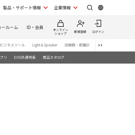
製品・サポート情報
企業情報
ョールーム
ID・会員
オンライン
新規登録
ログイン
ショップ
ビジネスツール
Light＆Speaker
双眼鏡・距離計
写真集
アプリ・ソ
プリ
EOS共通特長
商品カタログ