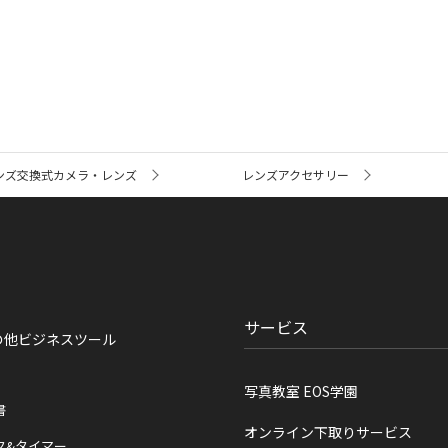
ンズ交換式カメラ・レンズ
レンズアクセサリー
サービス
の他ビジネスツール
写真教室 EOS学園
書
オンライン下取りサービス
ク&タイマー