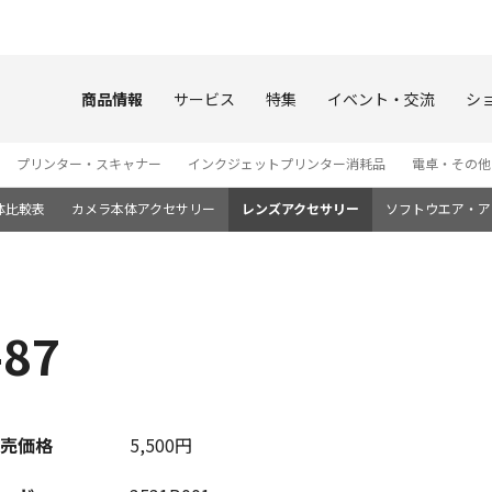
このページの本文へ
商品情報
サービス
特集
イベント・交流
シ
プリンター・スキャナー
インクジェットプリンター消耗品
電卓・その他
体比較表
カメラ本体アクセサリー
レンズアクセサリー
ソフトウエア・ア
87
売価格
5,500円