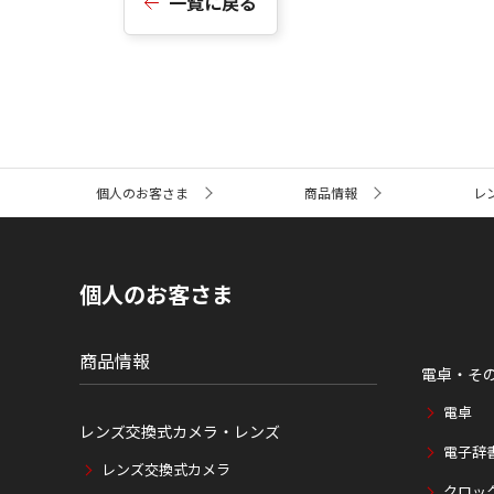
一覧に戻る
サ
個人のお客さま
商品情報
レ
イ
ト
内
の
現
個人のお客さま
在
位
置
商品情報
電卓・そ
電卓
レンズ交換式カメラ・レンズ
電子辞
レンズ交換式カメラ
クロッ