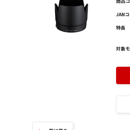
商品コ
JAN
特長
対象モ