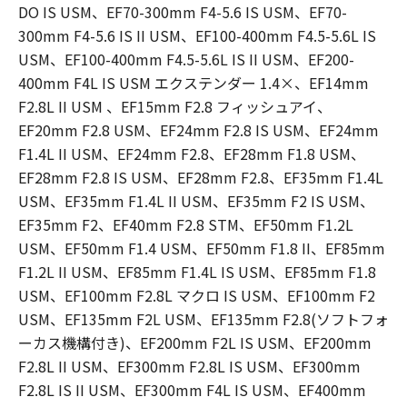
DO IS USM、EF70-300mm F4-5.6 IS USM、EF70-
300mm F4-5.6 IS II USM、EF100-400mm F4.5-5.6L IS
USM、EF100-400mm F4.5-5.6L IS II USM、EF200-
400mm F4L IS USM エクステンダー 1.4×、EF14mm
F2.8L II USM 、EF15mm F2.8 フィッシュアイ、
EF20mm F2.8 USM、EF24mm F2.8 IS USM、EF24mm
F1.4L II USM、EF24mm F2.8、EF28mm F1.8 USM、
EF28mm F2.8 IS USM、EF28mm F2.8、EF35mm F1.4L
USM、EF35mm F1.4L II USM、EF35mm F2 IS USM、
EF35mm F2、EF40mm F2.8 STM、EF50mm F1.2L
USM、EF50mm F1.4 USM、EF50mm F1.8 II、EF85mm
F1.2L II USM、EF85mm F1.4L IS USM、EF85mm F1.8
USM、EF100mm F2.8L マクロ IS USM、EF100mm F2
USM、EF135mm F2L USM、EF135mm F2.8(ソフトフォ
ーカス機構付き)、EF200mm F2L IS USM、EF200mm
F2.8L II USM、EF300mm F2.8L IS USM、EF300mm
F2.8L IS II USM、EF300mm F4L IS USM、EF400mm