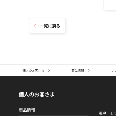
一覧に戻る
サ
個人のお客さま
商品情報
レ
イ
ト
内
の
現
個人のお客さま
在
位
置
商品情報
電卓・そ