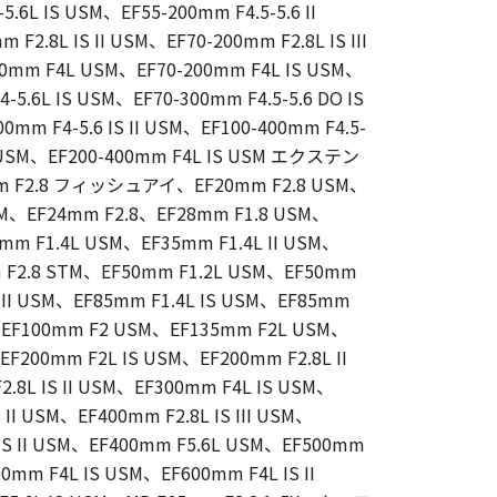
5.6L IS USM、EF55-200mm F4.5-5.6 II
2.8L IS II USM、EF70-200mm F2.8L IS III
00mm F4L USM、EF70-200mm F4L IS USM、
-5.6L IS USM、EF70-300mm F4.5-5.6 DO IS
mm F4-5.6 IS II USM、EF100-400mm F4.5-
 II USM、EF200-400mm F4L IS USM エクステン
5mm F2.8 フィッシュアイ、EF20mm F2.8 USM、
USM、EF24mm F2.8、EF28mm F1.8 USM、
mm F1.4L USM、EF35mm F1.4L II USM、
 F2.8 STM、EF50mm F1.2L USM、EF50mm
L II USM、EF85mm F1.4L IS USM、EF85mm
、EF100mm F2 USM、EF135mm F2L USM、
0mm F2L IS USM、EF200mm F2.8L II
.8L IS II USM、EF300mm F4L IS USM、
 II USM、EF400mm F2.8L IS III USM、
IS II USM、EF400mm F5.6L USM、EF500mm
0mm F4L IS USM、EF600mm F4L IS II