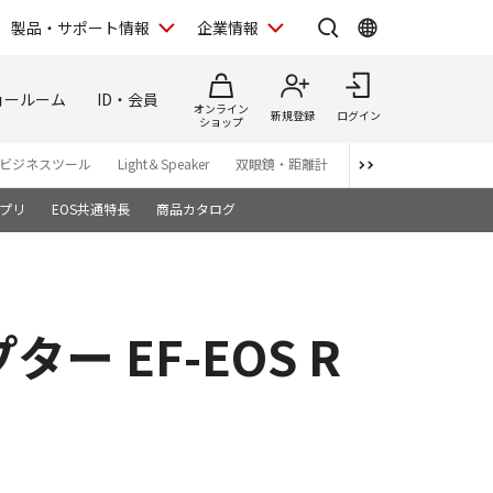
製品・サポート情報
企業情報
ョールーム
ID・会員
オンライン
新規登録
ログイン
ショップ
ビジネスツール
Light＆Speaker
双眼鏡・距離計
写真集
アプリ・ソ
プリ
EOS共通特長
商品カタログ
 EF-EOS R