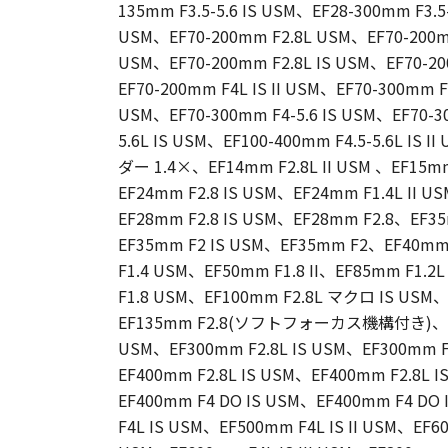
135mm F3.5-5.6 IS USM、EF28-300mm F3.5-
USM、EF70-200mm F2.8L USM、EF70-200mm F
USM、EF70-200mm F2.8L IS USM、EF70-2
EF70-200mm F4L IS II USM、EF70-300mm F4
USM、EF70-300mm F4-5.6 IS USM、EF70-300
5.6L IS USM、EF100-400mm F4.5-5.6L IS
ダー 1.4×、EF14mm F2.8L II USM 、EF1
EF24mm F2.8 IS USM、EF24mm F1.4L II 
EF28mm F2.8 IS USM、EF28mm F2.8、EF35
EF35mm F2 IS USM、EF35mm F2、EF40mm
F1.4 USM、EF50mm F1.8 II、EF85mm F1.2
F1.8 USM、EF100mm F2.8L マクロ IS USM
EF135mm F2.8(ソフトフォーカス機構付き)、EF20
USM、EF300mm F2.8L IS USM、EF300mm F2
EF400mm F2.8L IS USM、EF400mm F2.8L IS
EF400mm F4 DO IS USM、EF400mm F4 DO 
F4L IS USM、EF500mm F4L IS II USM、EF60