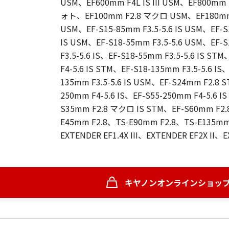
USM、EF600mm F4L IS III USM、EF800mm
ォト、EF100mm F2.8 マクロ USM、EF180mm F
USM、EF-S15-85mm F3.5-5.6 IS USM、EF-S
IS USM、EF-S18-55mm F3.5-5.6 USM、EF-S
F3.5-5.6 IS、EF-S18-55mm F3.5-5.6 IS STM
F4-5.6 IS STM、EF-S18-135mm F3.5-5.6 IS
135mm F3.5-5.6 IS USM、EF-S24mm F2.8 S
250mm F4-5.6 IS、EF-S55-250mm F4-5.6 IS
S35mm F2.8 マクロ IS STM、EF-S60mm F2
E45mm F2.8、TS-E90mm F2.8、TS-E135mm
EXTENDER EF1.4X III、EXTENDER EF2X II、EX
キヤノンオンラインショッ