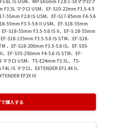
 F5.6L IS USM、MP-E65mm F2.8 1-5Xマクロフ
3.5L マクロ USM、EF-S10-22mm F3.5-4.5
17-55mm F2.8 IS USM、EF-S17-85mm F4-5.6
18-55mm F3.5-5.6 II USM、EF-S18-55mm
、EF-S18-55mm F3.5-5.6 IS II、EF-S 18-55mm
、EF-S18-135mm F3.5-5.6 IS STM、EF-S18-
TM 、EF-S18-200mm F3.5-5.6 IS、EF-S55-
 II、EF-S55-250mm F4-5.6 IS STM、EF-
.8 マクロ USM、TS-E24mm F3.5L、TS-
 F4L IS マクロ、EXTENDER EF1.4X II、
TENDER EF2X III
プで購入する