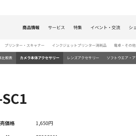
このページの本文へ
商品情報
サービス
特集
イベント・交流
シ
プリンター・スキャナー
インクジェットプリンター消耗品
電卓・その他
体比較表
カメラ本体アクセサリー
レンズアクセサリー
ソフトウエア・ア
SC1
売価格
1,650円