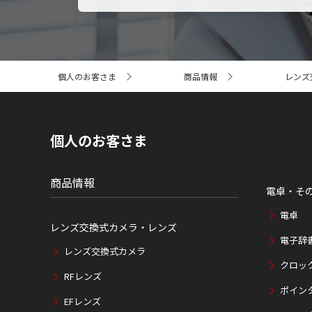
サ
個人のお客さま
商品情報
レンズ
イ
ト
内
の
現
個人のお客さま
在
位
置
商品情報
電卓・そ
電卓
レンズ交換式カメラ・レンズ
電子辞
レンズ交換式カメラ
クロッ
RFレンズ
ポイン
EFレンズ