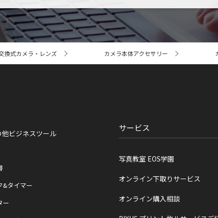
交換式カメラ・レンズ
カメラ本体アクセサリー
サービス
の他ビジネスツール
写真教室 EOS学園
書
オンライン下取りサービス
ク&タイマー
オンライン購入相談
ター