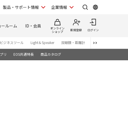
製品・サポート情報
企業情報
ョールーム
ID・会員
オンライン
新規登録
ログイン
ショップ
ビジネスツール
Light＆Speaker
双眼鏡・距離計
写真集
アプリ・ソ
プリ
EOS共通特長
商品カタログ