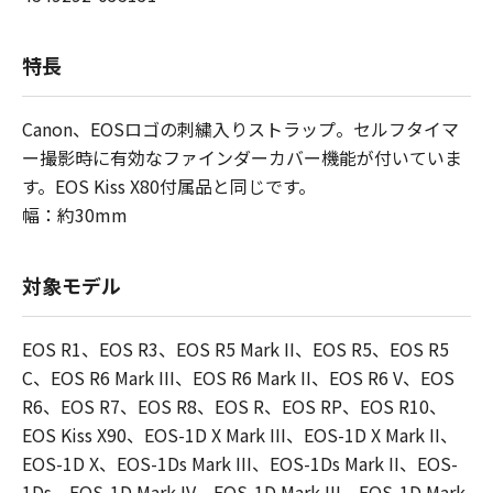
特長
Canon、EOSロゴの刺繍入りストラップ。セルフタイマ
ー撮影時に有効なファインダーカバー機能が付いていま
す。EOS Kiss X80付属品と同じです。
幅：約30mm
対象モデル
EOS R1、EOS R3、EOS R5 Mark II、EOS R5、EOS R5
C、EOS R6 Mark III、EOS R6 Mark II、EOS R6 V、EOS
R6、EOS R7、EOS R8、EOS R、EOS RP、EOS R10、
EOS Kiss X90、EOS-1D X Mark III、EOS-1D X Mark II、
EOS-1D X、EOS-1Ds Mark III、EOS-1Ds Mark II、EOS-
1Ds、EOS-1D Mark IV、EOS-1D Mark III、EOS-1D Mark