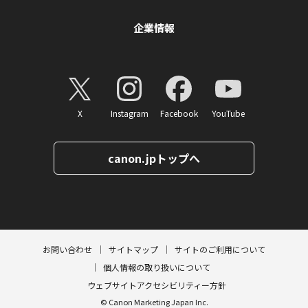
企業情報
X
Instagram
Facebook
YouTube
canon.jpトップへ
ページトップへ
お問い合わせ
サイトマップ
サイトのご利用について
個人情報の取り扱いについて
ウェブサイトアクセシビリティー方針
© Canon Marketing Japan Inc.