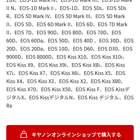
II N、EOS-1D MarkⅡ、EOS-1D、EOS 5Ds、EOS 5Ds
R、EOS 5D Mark IV、EOS 5D Mark III、EOS 5D Mark
II、EOS 5D、EOS 6D Mark II、EOS 6D、EOS 7D Mark
II、EOS 7D、EOS 90D、EOS 80D、EOS 70D、EOS
60D、EOS 60Da、EOS 50D、EOS 40D 、EOS 30D、EOS
20D、EOS 20Da、EOS 10D、EOS D60、EOS D30、EOS
9000D、EOS 8000D、EOS Kiss X10、EOS Kiss X10i、
EOS Kiss X9、EOS Kiss X9i、EOS Kiss X8i、EOS Kiss
X7i、EOS Kiss X7、EOS Kiss X6i、EOS Kiss X5、EOS
Kiss X4、EOS Kiss X3、EOS Kiss X2、EOS Kiss X80、
EOS Kiss X70、EOS Kiss X50、EOS Kiss F、EOS Kissデ
ジタルX、EOS KissデジタルN、EOS Kiss デジタル、EOS
Ra
キヤノンオンラインショップで購入する