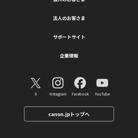
法人のお客さま
サポートサイト
企業情報
X
Instagram
Facebook
YouTube
canon.jpトップへ