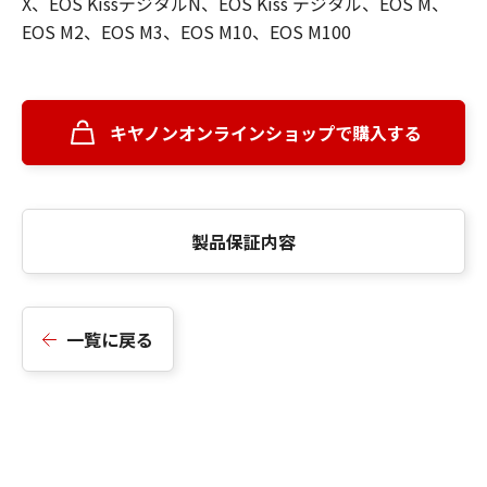
X、EOS KissデジタルN、EOS Kiss デジタル、EOS M、
EOS M2、EOS M3、EOS M10、EOS M100
キヤノンオンラインショップで購入する
製品保証内容
一覧に戻る