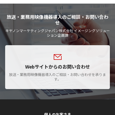
放送・業務用映像機器導入のご相談・お問い合わ
せ
キヤノンマーケティングジャパン株式会社 イメージングソリュー
ション企画課
Webサイトからのお問い合わせ
放送・業務用映像機器導入のご相談・お問い合わせを承りま
す。
個人のお客さま