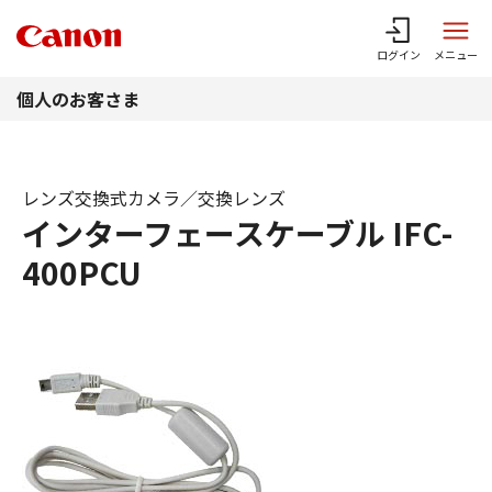
このページの本文へ
ログイン
メニュー
個人のお客さま
レンズ交換式カメラ／交換レンズ
インターフェースケーブル IFC-
400PCU