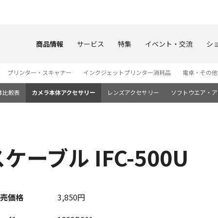
このページの本文へ
商品情報
サービス
特集
イベント・交流
シ
プリンター・スキャナー
インクジェットプリンター消耗品
電卓・その他
体比較表
カメラ本体アクセサリー
レンズアクセサリー
ソフトウエア・ア
ーブル IFC-500U
売価格
3,850円