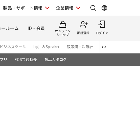
製品・サポート情報
企業情報
ョールーム
ID・会員
オンライン
新規登録
ログイン
ショップ
ビジネスツール
Light＆Speaker
双眼鏡・距離計
写真集
アプリ・ソ
プリ
EOS共通特長
商品カタログ