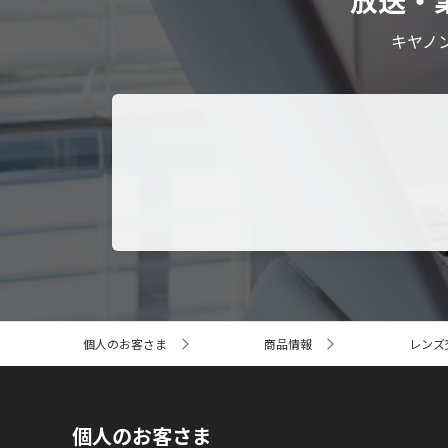
放送・
キヤノ
サ
個人のお客さま
商品情報
レンズ
イ
ト
内
の
現
個人のお客さま
在