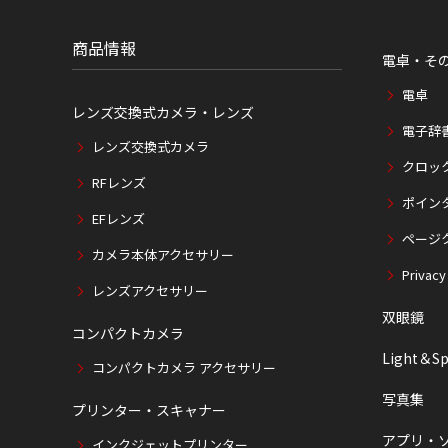
位
置
商品情報
電卓・そ
電卓
レンズ交換式カメラ・レンズ
電子辞
レンズ交換式カメラ
クロッ
RFレンズ
ポイン
EFレンズ
ページ
カメラ本体アクセサリー
Privacy
レンズアクセサリー
双眼鏡
コンパクトカメラ
Light＆Sp
コンパクトカメラ アクセサリー
写真集
プリンター・スキャナー
アプリ・
インクジェットプリンター