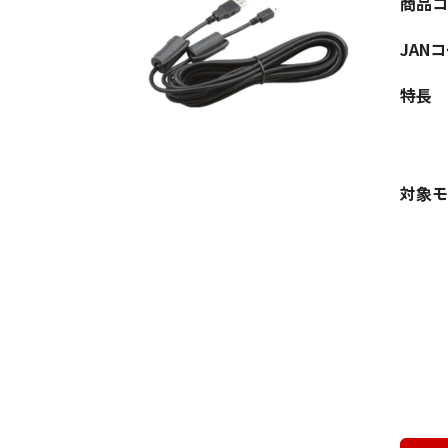
商品コ
JAN
特長
対象モ