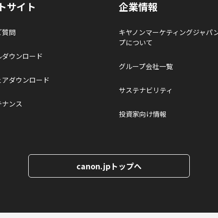
トサイト
企業情報
ご質問
キヤノンマーケティングジャパ
プについて
ルダウンロード
グループ会社一覧
ェアダウンロード
サステナビリティ
テナンス
投資家向け情報
canon.jpトップへ