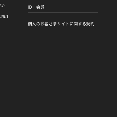
紹介
ID・会員
ご紹介
個人のお客さまサイトに関する規約