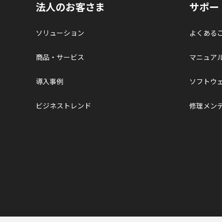
法人のお客さま
サポー
ソリューション
よくある
商品・サービス
マニュア
導入事例
ソフトウ
ビジネストレンド
修理メン