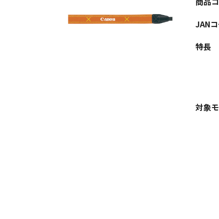
商品コ
JAN
特長
対象モ