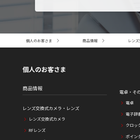
サ
個人のお客さま
商品情報
レンズ
イ
ト
内
の
現
個人のお客さま
在
位
置
商品情報
電卓・そ
電卓
レンズ交換式カメラ・レンズ
電子辞
レンズ交換式カメラ
クロッ
RFレンズ
ポイン