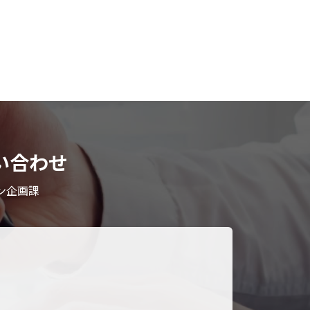
い合わせ
ン企画課