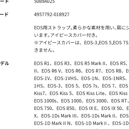
ード
5089A025
コード
4957792-018927
EOS用ストラップ｡柔らかな素材を用い､肩
います｡アイピースカバー付き｡
※アイピースカバーは、EOS-3,EOS 5,EOS 7S,EO
きません。
デル
EOS R1、EOS R3、EOS R5 Mark II、EOS R5、E
II、EOS R6 V、EOS R6、EOS R7、EOS R8、E
EOS-1V、EOS-1VHS、EOS-1N、EOS-1NRS、
1HS、EOS-3、EOS 5、EOS 7s、EOS 7、EOS
Kiss7、EOS Kiss 5、EOS Kiss Lite、EOS Kis
EOS 1000s、EOS 1000、EOS 3000、EOS R
EOS 750、EOS 850、EOS IX E、EOS IX 50、EO
X、EOS-1Ds Mark III、EOS-1Ds Mark II、EOS
EOS-1D Mark II N、EOS-1D MarkⅡ、EOS-1