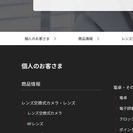
サ
個人のお客さま
商品情報
レンズ
イ
ト
内
の
現
個人のお客さま
在
位
置
商品情報
電卓・そ
電卓
レンズ交換式カメラ・レンズ
電子辞
レンズ交換式カメラ
クロッ
RFレンズ
ポイン