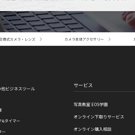
交換式カメラ・レンズ
カメラ本体アクセサリー
サービス
の他ビジネスツール
写真教室 EOS学園
書
オンライン下取りサービス
ク&タイマー
オンライン購入相談
ター