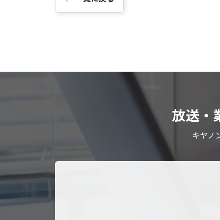
放送・
キヤノ