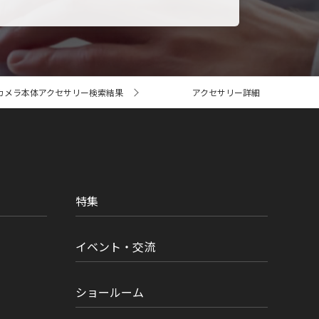
カメラ本体アクセサリー検索結果
アクセサリー詳細
特集
イベント・交流
ショールーム