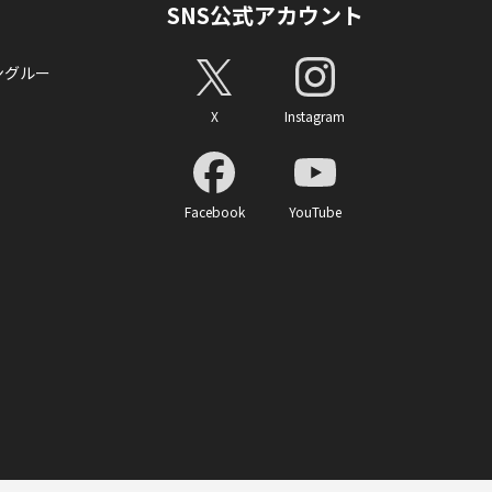
SNS公式アカウント
ングルー
X
Instagram
Facebook
YouTube