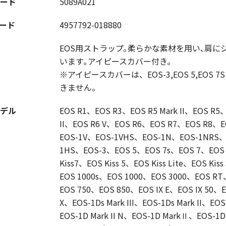
ード
5089A021
コード
4957792-018880
EOS用ストラップ｡柔らかな素材を用い､肩
います｡アイピースカバー付き｡
※アイピースカバーは、EOS-3,EOS 5,EOS 7S,EO
きません。
デル
EOS R1、EOS R3、EOS R5 Mark II、EOS R5、E
II、EOS R6 V、EOS R6、EOS R7、EOS R8、E
EOS-1V、EOS-1VHS、EOS-1N、EOS-1NRS、
1HS、EOS-3、EOS 5、EOS 7s、EOS 7、EOS
Kiss7、EOS Kiss 5、EOS Kiss Lite、EOS Kis
EOS 1000s、EOS 1000、EOS 3000、EOS R
EOS 750、EOS 850、EOS IX E、EOS IX 50、EO
X、EOS-1Ds Mark III、EOS-1Ds Mark II、EOS
EOS-1D Mark II N、EOS-1D MarkⅡ、EOS-1