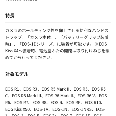
特長
カメラのホールディング性を向上させる便利なハンドス
トラップ。「カメラ本体」、「バッテリーグリップ装着
時」、「EOS-1Dシリーズ」に装着が可能です。 ※EOS
Kiss X4へ装着時、電池室ふたの開閉は取り付けねじを緩
めてから行ってください。
対象モデル
EOS R1、EOS R3、EOS R5 Mark II、EOS R5、EOS R5
C、EOS R6 Mark III、EOS R6 Mark II、EOS R6 V、EOS
R6、EOS R7、EOS R8、EOS R、EOS RP、EOS R10、
EOS Kiss X90、EOS-1V、EOS-1N、EOS-1NRS、EOS-
1、EOS-3、EOS 5、EOS 7s、EOS 7、EOS 55、EOS