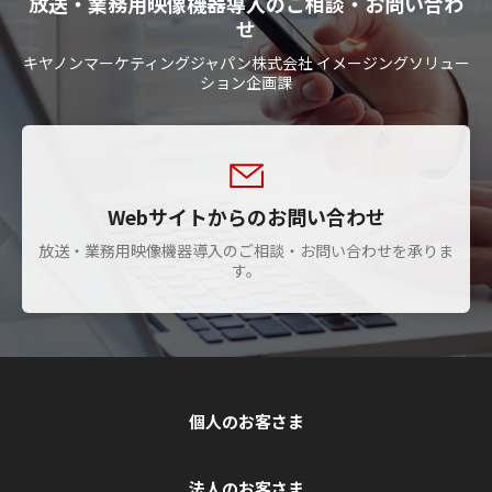
放送・業務用映像機器導入のご相談・お問い合わ
せ
キヤノンマーケティングジャパン株式会社 イメージングソリュー
ション企画課
Webサイトからのお問い合わせ
放送・業務用映像機器導入のご相談・お問い合わせを承りま
す。
個人のお客さま
法人のお客さま