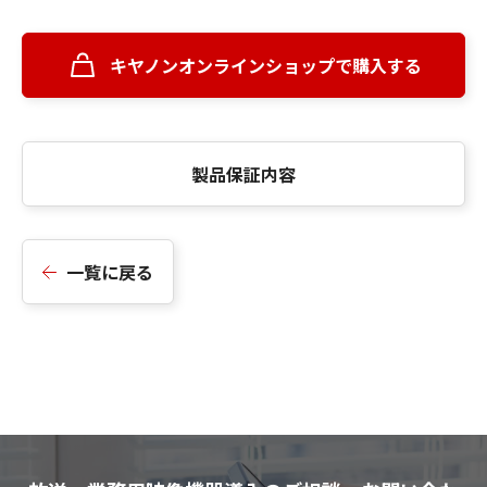
キヤノンオンラインショップで購入する
製品保証内容
一覧に戻る