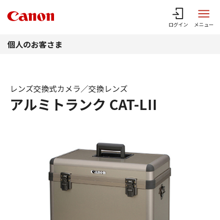
このページの本文へ
ログイン
メニュー
個人のお客さま
レンズ交換式カメラ／交換レンズ
アルミトランク CAT-LII