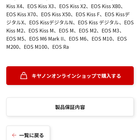
Kiss X4、EOS Kiss X3、EOS Kiss X2、EOS Kiss X80、
EOS Kiss X70、EOS Kiss X50、EOS Kiss F、EOS Kissデ
ジタルX、EOS KissデジタルN、EOS Kiss デジタル、EOS
Kiss M2、EOS Kiss M、EOS M、EOS M2、EOS M3、
EOS M5、EOS M6 Mark II、EOS M6、EOS M10、EOS
M200、EOS M100、EOS Ra
キヤノンオンラインショップで購入する
製品保証内容
一覧に戻る