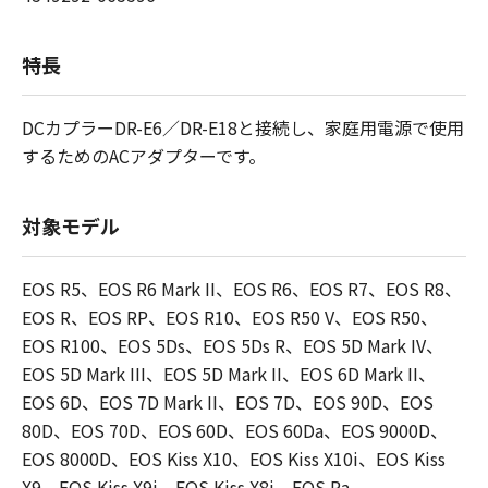
特長
DCカプラーDR-E6／DR-E18と接続し、家庭用電源で使用
するためのACアダプターです。
対象モデル
EOS R5、EOS R6 Mark II、EOS R6、EOS R7、EOS R8、
EOS R、EOS RP、EOS R10、EOS R50 V、EOS R50、
EOS R100、EOS 5Ds、EOS 5Ds R、EOS 5D Mark IV、
EOS 5D Mark III、EOS 5D Mark II、EOS 6D Mark II、
EOS 6D、EOS 7D Mark II、EOS 7D、EOS 90D、EOS
80D、EOS 70D、EOS 60D、EOS 60Da、EOS 9000D、
EOS 8000D、EOS Kiss X10、EOS Kiss X10i、EOS Kiss
X9、EOS Kiss X9i、EOS Kiss X8i、EOS Ra