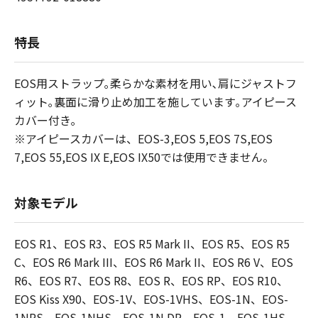
特長
EOS用ストラップ｡柔らかな素材を用い､肩にジャストフ
ィット｡裏面に滑り止め加工を施しています｡アイピース
カバー付き｡
※アイピースカバーは、EOS-3,EOS 5,EOS 7S,EOS
7,EOS 55,EOS IX E,EOS IX50では使用できません。
対象モデル
EOS R1、EOS R3、EOS R5 Mark II、EOS R5、EOS R5
C、EOS R6 Mark III、EOS R6 Mark II、EOS R6 V、EOS
R6、EOS R7、EOS R8、EOS R、EOS RP、EOS R10、
EOS Kiss X90、EOS-1V、EOS-1VHS、EOS-1N、EOS-
1NRS、EOS-1NHS、EOS-1N DP、EOS-1、EOS-1HS、