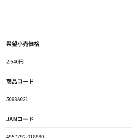
希望小売価格
2,640円
商品コード
5089A021
JANコード
4957792-018880