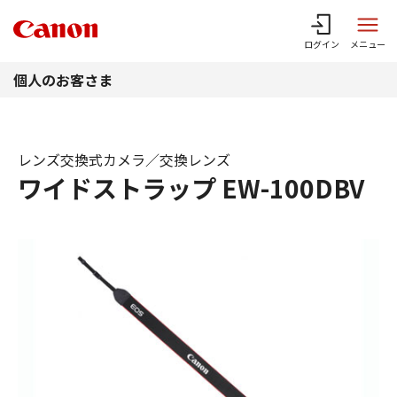
このページの本文へ
ログイン
メニュー
個人のお客さま
レンズ交換式カメラ／交換レンズ
ワイドストラップ EW-100DBV