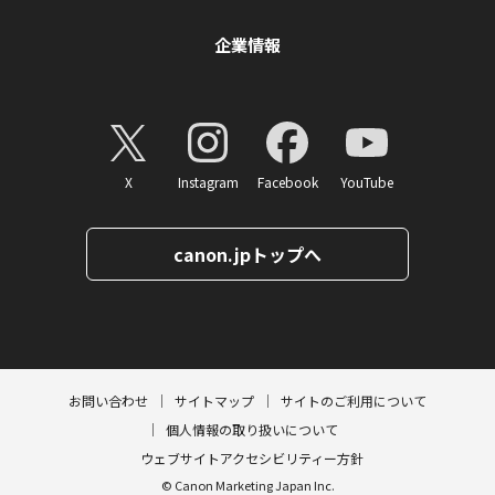
企業情報
X
Instagram
Facebook
YouTube
canon.jpトップへ
ページトップへ
お問い合わせ
サイトマップ
サイトのご利用について
個人情報の取り扱いについて
ウェブサイトアクセシビリティー方針
© Canon Marketing Japan Inc.