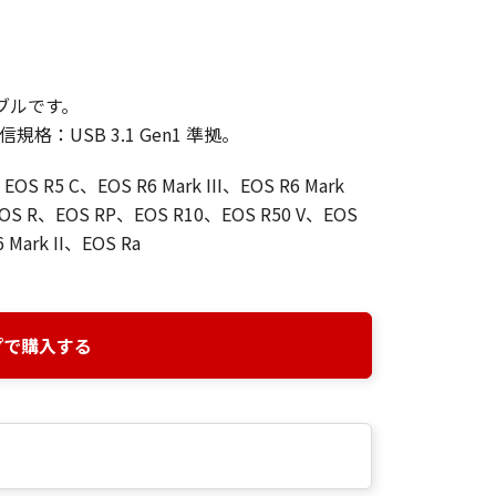
ブルです。
格：USB 3.1 Gen1 準拠。
OS R5 C、EOS R6 Mark III、EOS R6 Mark
EOS R、EOS RP、EOS R10、EOS R50 V、EOS
 Mark II、EOS Ra
プで購入する