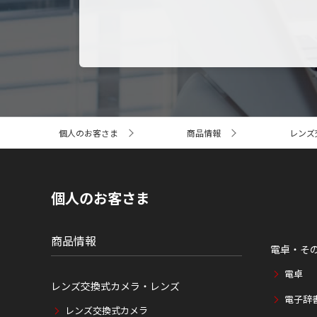
サ
個人のお客さま
商品情報
レンズ
イ
ト
内
の
現
個人のお客さま
在
位
置
商品情報
電卓・そ
電卓
レンズ交換式カメラ・レンズ
電子辞
レンズ交換式カメラ