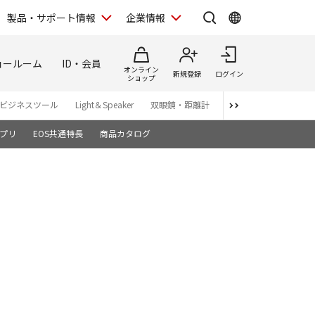
製品・サポート情報
企業情報
ョールーム
ID・会員
オンライン
新規登録
ログイン
ショップ
ビジネスツール
Light＆Speaker
双眼鏡・距離計
写真集
アプリ・ソ
プリ
EOS共通特長
商品カタログ