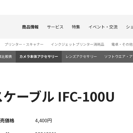
このページの本文へ
商品情報
サービス
特集
イベント・交流
シ
プリンター・スキャナー
インクジェットプリンター消耗品
電卓・その他
体比較表
カメラ本体アクセサリー
レンズアクセサリー
ソフトウエア・ア
ーブル IFC-100U
売価格
4,400円