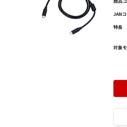
商品コ
JAN
特長
対象モ