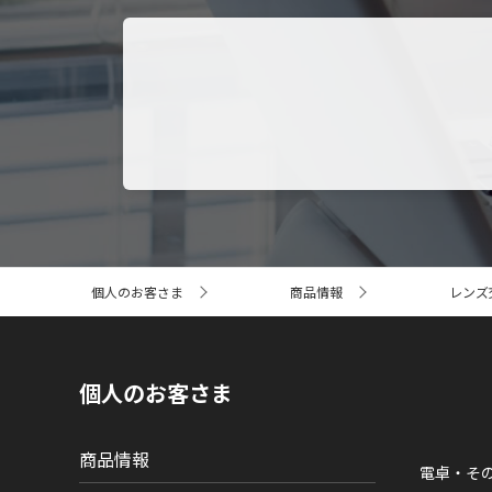
サ
個人のお客さま
商品情報
レンズ
イ
ト
内
の
現
個人のお客さま
在
位
置
商品情報
電卓・そ