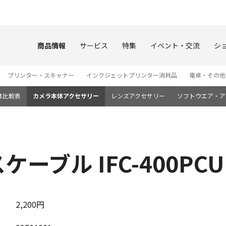
このページの本文へ
商品情報
サービス
特集
イベント・交流
シ
プリンター・スキャナー
インクジェットプリンター消耗品
電卓・その他
体比較表
カメラ本体アクセサリー
レンズアクセサリー
ソフトウエア・ア
ーブル IFC-400PCU
2,200円