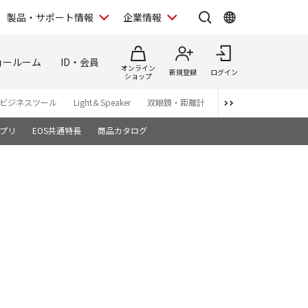
製品・サポート情報
企業情報
ョールーム
ID・会員
オンライン
新規登録
ログイン
ショップ
ビジネスツール
Light＆Speaker
双眼鏡・距離計
写真集
アプリ・ソ
プリ
EOS共通特長
商品カタログ