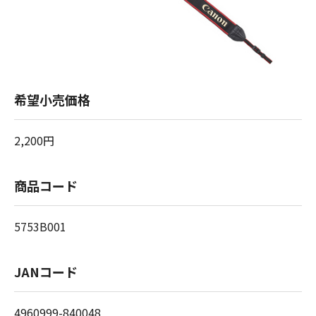
希望小売価格
2,200円
商品コード
5753B001
JANコード
4960999-840048