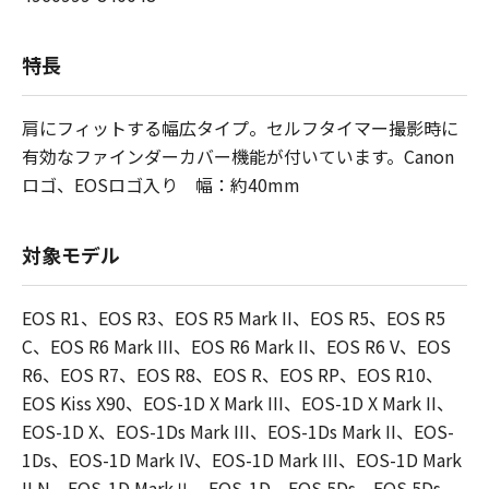
特長
肩にフィットする幅広タイプ。セルフタイマー撮影時に
有効なファインダーカバー機能が付いています。Canon
ロゴ、EOSロゴ入り 幅：約40mm
対象モデル
EOS R1、EOS R3、EOS R5 Mark II、EOS R5、EOS R5
C、EOS R6 Mark III、EOS R6 Mark II、EOS R6 V、EOS
R6、EOS R7、EOS R8、EOS R、EOS RP、EOS R10、
EOS Kiss X90、EOS-1D X Mark III、EOS-1D X Mark II、
EOS-1D X、EOS-1Ds Mark III、EOS-1Ds Mark II、EOS-
1Ds、EOS-1D Mark IV、EOS-1D Mark III、EOS-1D Mark
II N、EOS-1D MarkⅡ、EOS-1D、EOS 5Ds、EOS 5Ds