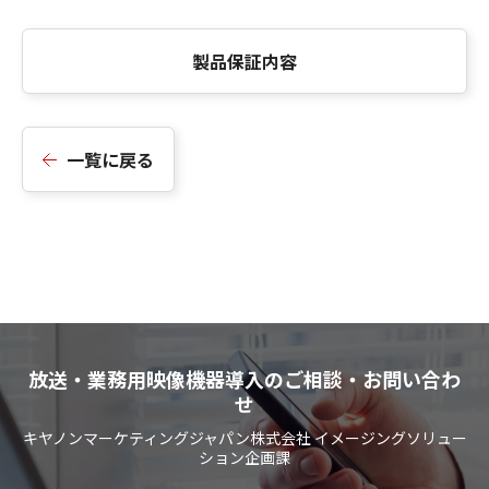
製品保証内容
一覧に戻る
放送・業務用映像機器導入のご相談・お問い合わ
せ
キヤノンマーケティングジャパン株式会社 イメージングソリュー
ション企画課