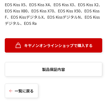
EOS Kiss X5、EOS Kiss X4、EOS Kiss X3、EOS Kiss X2、
EOS Kiss X80、EOS Kiss X70、EOS Kiss X50、EOS Kiss
F、EOS KissデジタルX、EOS KissデジタルN、EOS Kiss
デジタル、EOS Ra
キヤノンオンラインショップで購入する
製品保証内容
一覧に戻る