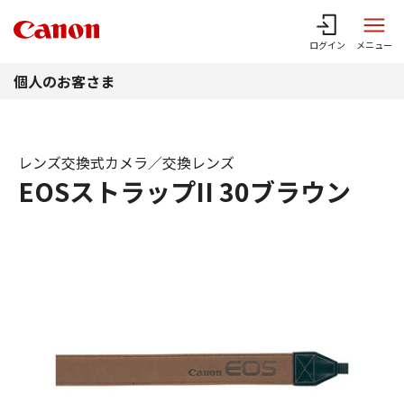
このページの本文へ
ログイン
メニュー
個人のお客さま
レンズ交換式カメラ／交換レンズ
EOSストラップII 30ブラウン