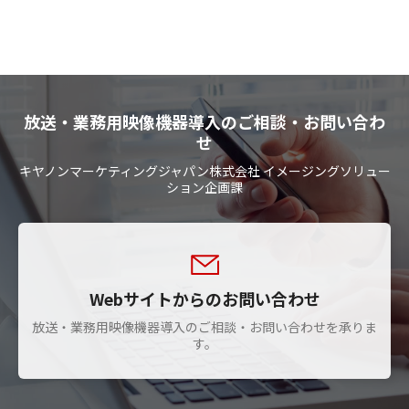
放送・業務用映像機器導入のご相談・お問い合わ
せ
キヤノンマーケティングジャパン株式会社 イメージングソリュー
ション企画課
Webサイトからのお問い合わせ
放送・業務用映像機器導入のご相談・お問い合わせを承りま
す。