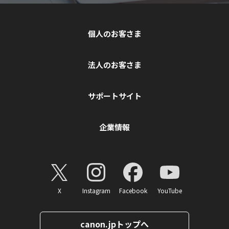
個人のお客さま
法人のお客さま
サポートサイト
企業情報
X
Instagram
Facebook
YouTube
canon.jpトップへ