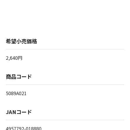
希望小売価格
2,640円
商品コード
5089A021
JANコード
4957792-018880