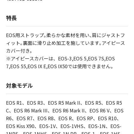
特長
EOS用ストラップ｡柔らかな素材を用い､肩にジャストフ
ィット｡裏面に滑り止め加工を施しています｡アイピース
カバー付き｡
※アイピースカバーは、EOS-3,EOS 5,EOS 7S,EOS
7,EOS 55,EOS IX E,EOS IX50では使用できません。
対象モデル
EOS R1、EOS R3、EOS R5 Mark II、EOS R5、EOS R5
C、EOS R6 Mark III、EOS R6 Mark II、EOS R6 V、EOS
R6、EOS R7、EOS R8、EOS R、EOS RP、EOS R10、
EOS Kiss X90、EOS-1V、EOS-1VHS、EOS-1N、EOS-
1NRS、EOS-1NHS、EOS-1N DP、EOS-1、EOS-1HS、