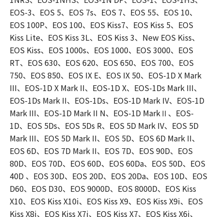
EOS-3、EOS 5、EOS 7s、EOS 7、EOS 55、EOS 10、
EOS 100P、EOS 100、EOS Kiss7、EOS Kiss 5、EOS
Kiss Lite、EOS Kiss 3L、EOS Kiss 3、New EOS Kiss、
EOS Kiss、EOS 1000s、EOS 1000、EOS 3000、EOS
RT、EOS 630、EOS 620、EOS 650、EOS 700、EOS
750、EOS 850、EOS IX E、EOS IX 50、EOS-1D X Mark
III、EOS-1D X Mark II、EOS-1D X、EOS-1Ds Mark III、
EOS-1Ds Mark II、EOS-1Ds、EOS-1D Mark IV、EOS-1D
Mark III、EOS-1D Mark II N、EOS-1D MarkⅡ、EOS-
1D、EOS 5Ds、EOS 5Ds R、EOS 5D Mark IV、EOS 5D
Mark III、EOS 5D Mark II、EOS 5D、EOS 6D Mark II、
EOS 6D、EOS 7D Mark II、EOS 7D、EOS 90D、EOS
80D、EOS 70D、EOS 60D、EOS 60Da、EOS 50D、EOS
40D 、EOS 30D、EOS 20D、EOS 20Da、EOS 10D、EOS
D60、EOS D30、EOS 9000D、EOS 8000D、EOS Kiss
X10、EOS Kiss X10i、EOS Kiss X9、EOS Kiss X9i、EOS
Kiss X8i、EOS Kiss X7i、EOS Kiss X7、EOS Kiss X6i、