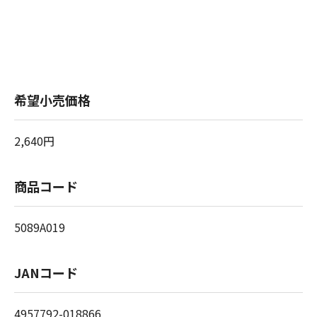
希望小売価格
2,640円
商品コード
5089A019
JANコード
4957792-018866