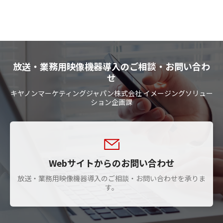
放送・業務用映像機器導入のご相談・お問い合わ
せ
キヤノンマーケティングジャパン株式会社 イメージングソリュー
ション企画課
Webサイトからのお問い合わせ
放送・業務用映像機器導入のご相談・お問い合わせを承りま
す。