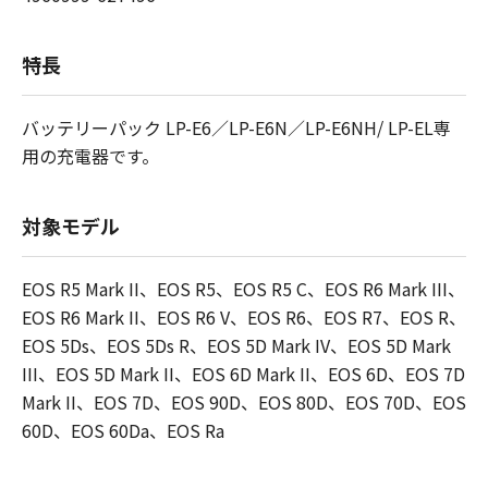
特長
バッテリーパック LP-E6／LP-E6N／LP-E6NH/ LP-EL専
用の充電器です。
対象モデル
EOS R5 Mark II、EOS R5、EOS R5 C、EOS R6 Mark III、
EOS R6 Mark II、EOS R6 V、EOS R6、EOS R7、EOS R、
EOS 5Ds、EOS 5Ds R、EOS 5D Mark IV、EOS 5D Mark
III、EOS 5D Mark II、EOS 6D Mark II、EOS 6D、EOS 7D
Mark II、EOS 7D、EOS 90D、EOS 80D、EOS 70D、EOS
60D、EOS 60Da、EOS Ra