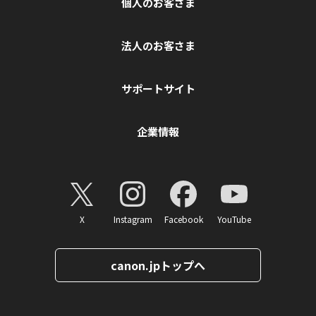
個人のお客さま
法人のお客さま
サポートサイト
企業情報
X
Instagram
Facebook
YouTube
canon.jpトップへ