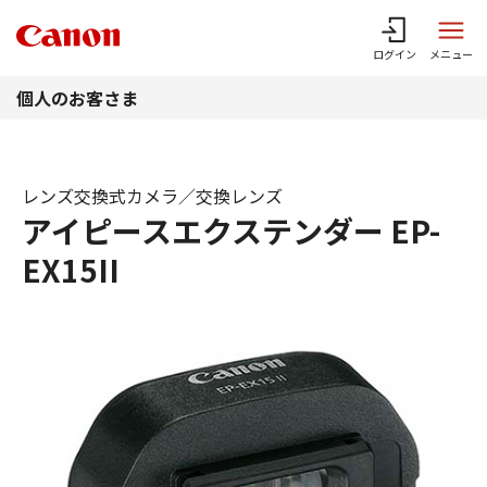
このページの本文へ
ログイン
メニュー
個人のお客さま
レンズ交換式カメラ／交換レンズ
アイピースエクステンダー EP-
EX15II