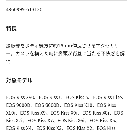
4960999-613130
特長
接眼部をボディ後方に約16mm伸長させるアクセサリ
ー。カメラを構えた時に鼻頭が背蓋に当たる不快感を解
消。
対象モデル
EOS Kiss X90、EOS Kiss7、EOS Kiss 5、EOS Kiss Lite、
EOS 9000D、EOS 8000D、EOS Kiss X10、EOS Kiss
X10i、EOS Kiss X9、EOS Kiss X9i、EOS Kiss X8i、EOS
Kiss X7i、EOS Kiss X7、EOS Kiss X6i、EOS Kiss X5、
EOS Kiss X4、EOS Kiss X3、EOS Kiss X2、EOS Kiss