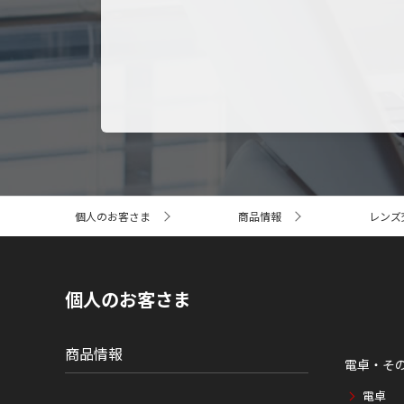
サ
個人のお客さま
商品情報
レンズ
イ
ト
内
の
現
個人のお客さま
在
位
置
商品情報
電卓・そ
電卓