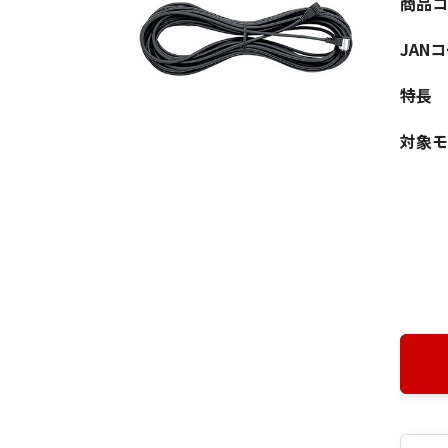
商品コ
JAN
特長
対象モ