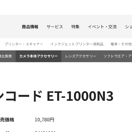
このページの本文へ
商品情報
サービス
特集
イベント・交流
シ
プリンター・スキャナー
インクジェットプリンター消耗品
電卓・その他
体比較表
カメラ本体アクセサリー
レンズアクセサリー
ソフトウエア・ア
ード ET-1000N3
売価格
10,780円