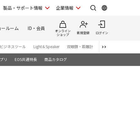
製品・サポート情報
企業情報
ョールーム
ID・会員
オンライン
新規登録
ログイン
ショップ
ビジネスツール
Light＆Speaker
双眼鏡・距離計
写真集
アプリ・ソ
プリ
EOS共通特長
商品カタログ