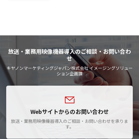
放送・業務用映像機器導入のご相談・お問い合わ
せ
キヤノンマーケティングジャパン株式会社 イメージングソリュー
ション企画課
Webサイトからのお問い合わせ
放送・業務用映像機器導入のご相談・お問い合わせを承りま
す。