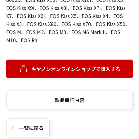
EOS Kiss X9i、EOS Kiss X8i、EOS Kiss X7i、EOS Kiss
X7、EOS Kiss X6i、EOS Kiss X5、EOS Kiss X4、EOS
Kiss X3、EOS Kiss X80、EOS Kiss X70、EOS Kiss X50、
EOS M、EOS M2、EOS M3、EOS M6 Mark II、EOS
M10、EOS Ra
キヤノンオンラインショップで購入する
製品保証内容
一覧に戻る