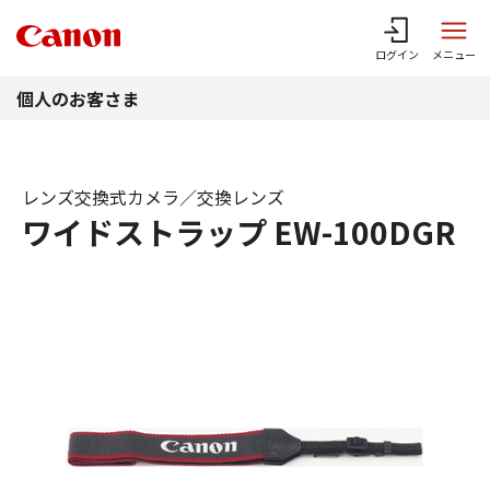
このページの本文へ
ログイン
メニュー
個人のお客さま
レンズ交換式カメラ／交換レンズ
ワイドストラップ EW-100DGR