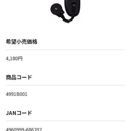
希望小売価格
4,180円
商品コード
4991B001
JANコード
4960999-686202