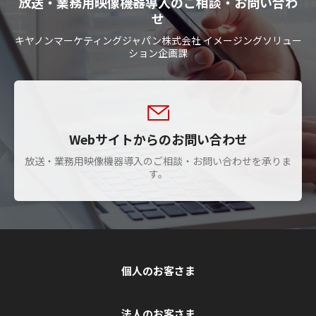
放送・業務用映像機器導入のご相談・お問い合わ
せ
キヤノンマーケティングジャパン株式会社 イメージングソリュー
ション企画課
Webサイトからのお問い合わせ
放送・業務用映像機器導入のご相談・お問い合わせを承りま
す。
個人のお客さま
法人のお客さま