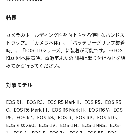
特長
カメラのホールディング性を向上させる便利なハンドス
トラップ。「カメラ本体」、「バッテリーグリップ装着
時」、「EOS-1Dシリーズ」に装着が可能です。 ※EOS
Kiss X4へ装着時、電池室ふたの開閉は取り付けねじを緩
めてから行ってください。
対象モデル
EOS R1、EOS R3、EOS R5 Mark II、EOS R5、EOS R5
C、EOS R6 Mark III、EOS R6 Mark II、EOS R6 V、EOS
R6、EOS R7、EOS R8、EOS R、EOS RP、EOS R10、
EOS Kiss X90、EOS-1V、EOS-1N、EOS-1NRS、EOS-
1、EOS-3、EOS 5、EOS 7s、EOS 7、EOS 55、EOS