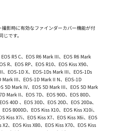
ー撮影時に有効なファインダーカバー機能が付
品と同じです。
OS R5 C、EOS R6 Mark III、EOS R6 Mark
OS R、EOS RP、EOS R10、EOS Kiss X90、
 II、EOS-1D X、EOS-1Ds Mark III、EOS-1Ds
 Mark III、EOS-1D Mark II N、EOS-1D
D Mark IV、EOS 5D Mark III、EOS 5D Mark
 7D Mark II、EOS 7D、EOS 90D、EOS 80D、
EOS 40D 、EOS 30D、EOS 20D、EOS 20Da、
OS 8000D、EOS Kiss X10、EOS Kiss X10i、
OS Kiss X7i、EOS Kiss X7、EOS Kiss X6i、EOS
s X2、EOS Kiss X80、EOS Kiss X70、EOS Kiss