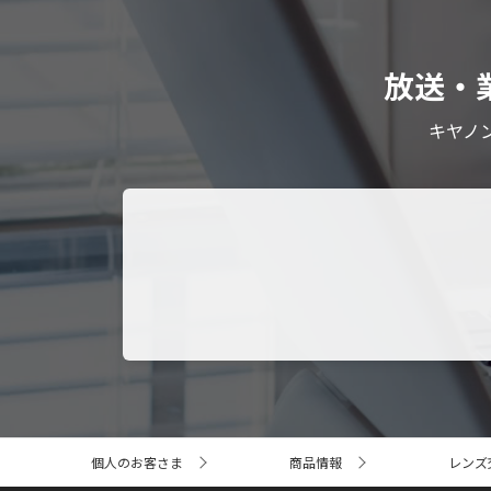
放送・
キヤノ
サ
個人のお客さま
商品情報
レンズ
イ
ト