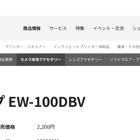
このページの本文へ
商品情報
サービス
特集
イベント・交流
シ
プリンター・スキャナー
インクジェットプリンター消耗品
電卓・その他
体比較表
カメラ本体アクセサリー
レンズアクセサリー
ソフトウエア・ア
EW-100DBV
売価格
2,200円