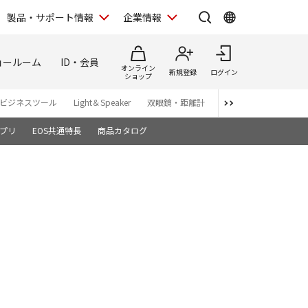
製品・サポート情報
企業情報
ョールーム
ID・会員
オンライン
新規登録
ログイン
ショップ
ビジネスツール
Light＆Speaker
双眼鏡・距離計
写真集
アプリ・ソ
プリ
EOS共通特長
商品カタログ