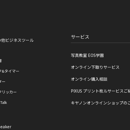
サービス
の他ビジネスツール
写真教室 EOS学園
書
オンライン下取りサービス
ク&タイマー
オンライン購入相談
ター
PIXUS プリント枚ルサービスご
クリッカー
 Talk
キヤノンオンラインショップの
eaker