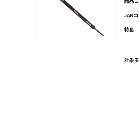
商品コ
JAN
特長
対象モ