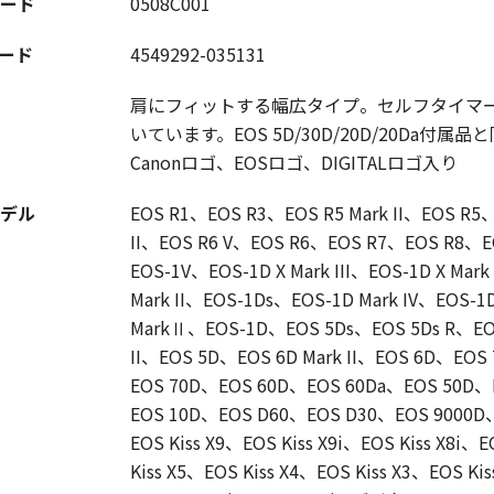
ード
0508C001
コード
4549292-035131
肩にフィットする幅広タイプ。セルフタイマ
いています。EOS 5D/30D/20D/20Da付属
Canonロゴ、EOSロゴ、DIGITALロゴ入り
デル
EOS R1、EOS R3、EOS R5 Mark II、EOS R5、E
II、EOS R6 V、EOS R6、EOS R7、EOS R8、E
EOS-1V、EOS-1D X Mark III、EOS-1D X Mark
Mark II、EOS-1Ds、EOS-1D Mark IV、EOS-1D
MarkⅡ、EOS-1D、EOS 5Ds、EOS 5Ds R、EOS 5
II、EOS 5D、EOS 6D Mark II、EOS 6D、EOS
EOS 70D、EOS 60D、EOS 60Da、EOS 50D、
EOS 10D、EOS D60、EOS D30、EOS 9000D、E
EOS Kiss X9、EOS Kiss X9i、EOS Kiss X8i、E
Kiss X5、EOS Kiss X4、EOS Kiss X3、EOS Kis