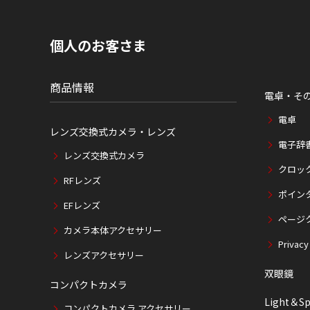
内
の
現
個人のお客さま
在
位
置
商品情報
電卓・そ
電卓
レンズ交換式カメラ・レンズ
電子辞
レンズ交換式カメラ
クロッ
RFレンズ
ポイン
EFレンズ
ページ
カメラ本体アクセサリー
Privacy
レンズアクセサリー
双眼鏡
コンパクトカメラ
Light＆Sp
コンパクトカメラ アクセサリー