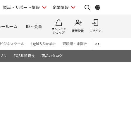
製品・サポート情報
企業情報
ョールーム
ID・会員
オンライン
新規登録
ログイン
ショップ
ビジネスツール
Light＆Speaker
双眼鏡・距離計
写真集
アプリ・ソ
プリ
EOS共通特長
商品カタログ